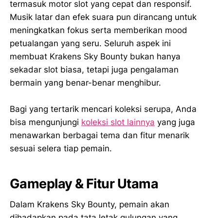
termasuk motor slot yang cepat dan responsif.
Musik latar dan efek suara pun dirancang untuk
meningkatkan fokus serta memberikan mood
petualangan yang seru. Seluruh aspek ini
membuat Krakens Sky Bounty bukan hanya
sekadar slot biasa, tetapi juga pengalaman
bermain yang benar-benar menghibur.
Bagi yang tertarik mencari koleksi serupa, Anda
bisa mengunjungi
koleksi slot lainnya
yang juga
menawarkan berbagai tema dan fitur menarik
sesuai selera tiap pemain.
Gameplay & Fitur Utama
Dalam Krakens Sky Bounty, pemain akan
dihadapkan pada tata letak gulungan yang