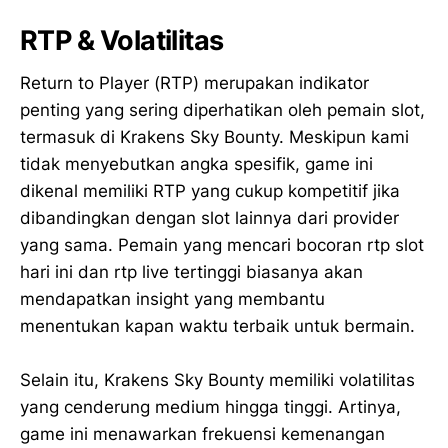
RTP & Volatilitas
Return to Player (RTP) merupakan indikator
penting yang sering diperhatikan oleh pemain slot,
termasuk di Krakens Sky Bounty. Meskipun kami
tidak menyebutkan angka spesifik, game ini
dikenal memiliki RTP yang cukup kompetitif jika
dibandingkan dengan slot lainnya dari provider
yang sama. Pemain yang mencari bocoran rtp slot
hari ini dan rtp live tertinggi biasanya akan
mendapatkan insight yang membantu
menentukan kapan waktu terbaik untuk bermain.
Selain itu, Krakens Sky Bounty memiliki volatilitas
yang cenderung medium hingga tinggi. Artinya,
game ini menawarkan frekuensi kemenangan