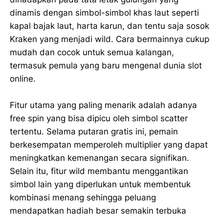
dinamis dengan simbol-simbol khas laut seperti
kapal bajak laut, harta karun, dan tentu saja sosok
Kraken yang menjadi wild. Cara bermainnya cukup
mudah dan cocok untuk semua kalangan,
termasuk pemula yang baru mengenal dunia slot
online.
Fitur utama yang paling menarik adalah adanya
free spin yang bisa dipicu oleh simbol scatter
tertentu. Selama putaran gratis ini, pemain
berkesempatan memperoleh multiplier yang dapat
meningkatkan kemenangan secara signifikan.
Selain itu, fitur wild membantu menggantikan
simbol lain yang diperlukan untuk membentuk
kombinasi menang sehingga peluang
mendapatkan hadiah besar semakin terbuka