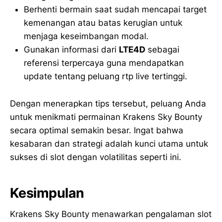
Berhenti bermain saat sudah mencapai target
kemenangan atau batas kerugian untuk
menjaga keseimbangan modal.
Gunakan informasi dari
LTE4D
sebagai
referensi terpercaya guna mendapatkan
update tentang peluang rtp live tertinggi.
Dengan menerapkan tips tersebut, peluang Anda
untuk menikmati permainan Krakens Sky Bounty
secara optimal semakin besar. Ingat bahwa
kesabaran dan strategi adalah kunci utama untuk
sukses di slot dengan volatilitas seperti ini.
Kesimpulan
Krakens Sky Bounty menawarkan pengalaman slot