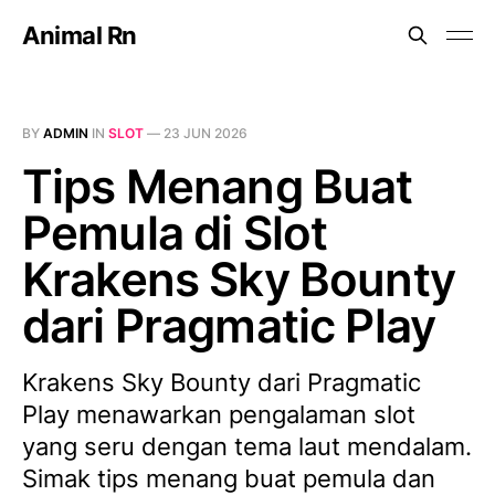
Animal Rn
BY
ADMIN
IN
SLOT
—
23 JUN 2026
Tips Menang Buat
Pemula di Slot
Krakens Sky Bounty
dari Pragmatic Play
Krakens Sky Bounty dari Pragmatic
Play menawarkan pengalaman slot
yang seru dengan tema laut mendalam.
Simak tips menang buat pemula dan