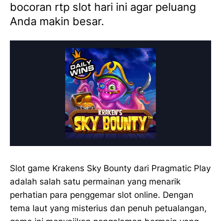
bocoran rtp slot hari ini agar peluang
Anda makin besar.
Slot game Krakens Sky Bounty dari Pragmatic Play
adalah salah satu permainan yang menarik
perhatian para penggemar slot online. Dengan
tema laut yang misterius dan penuh petualangan,