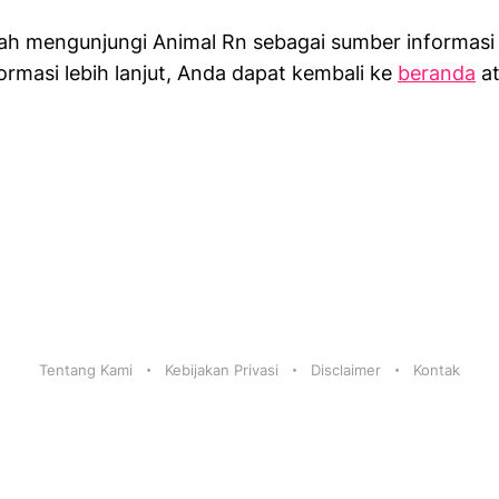
lah mengunjungi Animal Rn sebagai sumber informasi
ormasi lebih lanjut, Anda dapat kembali ke
beranda
at
Tentang Kami
Kebijakan Privasi
Disclaimer
Kontak
Info:
daftar lte4d