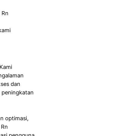
l Rn
kami
 Kami
engalaman
kses dan
n peningkatan
n optimasi,
 Rn
asi pengguna