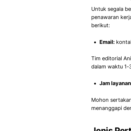
Untuk segala ben
penawaran kerj
berikut:
Email:
konta
Tim editorial A
dalam waktu 1-3
Jam layanan
Mohon sertakan 
menanggapi deng
Jenis Per