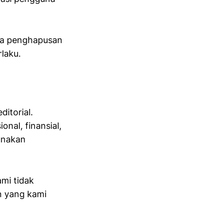
ta penghapusan
laku.
ditorial.
nal, finansial,
unakan
mi tidak
n yang kami