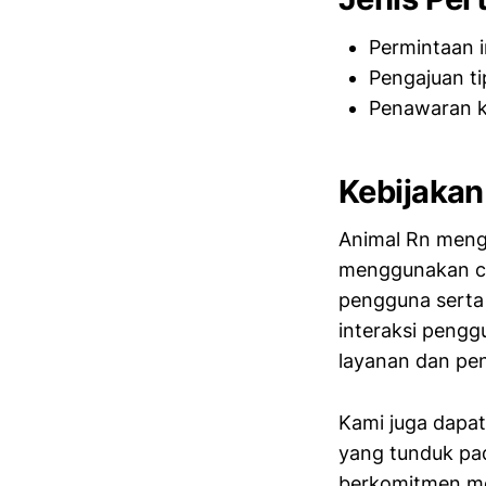
Permintaan i
Pengajuan t
Penawaran k
Kebijakan
Animal Rn mengh
menggunakan co
pengguna serta 
interaksi pengg
layanan dan p
Kami juga dapat
yang tunduk pad
berkomitmen me