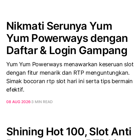
Nikmati Serunya Yum
Yum Powerways dengan
Daftar & Login Gampang
Yum Yum Powerways menawarkan keseruan slot
dengan fitur menarik dan RTP menguntungkan.
Simak bocoran rtp slot hari ini serta tips bermain
efektif.
08 AUG 2026
3 MIN READ
Shining Hot 100, Slot Anti