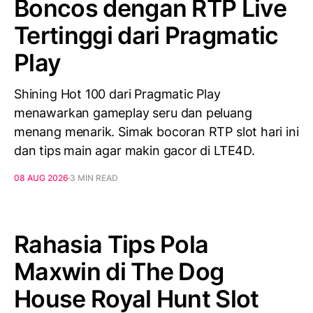
Boncos dengan RTP Live
Tertinggi dari Pragmatic
Play
Shining Hot 100 dari Pragmatic Play
menawarkan gameplay seru dan peluang
menang menarik. Simak bocoran RTP slot hari ini
dan tips main agar makin gacor di LTE4D.
08 AUG 2026
3 MIN READ
Rahasia Tips Pola
Maxwin di The Dog
House Royal Hunt Slot