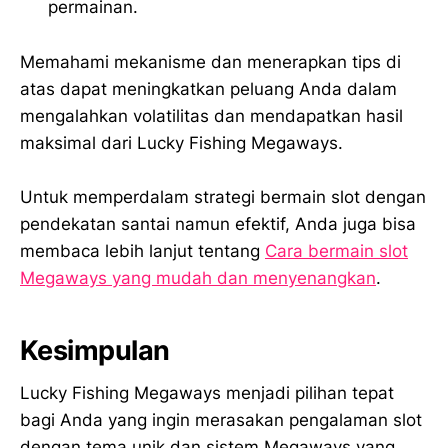
permainan.
Memahami mekanisme dan menerapkan tips di
atas dapat meningkatkan peluang Anda dalam
mengalahkan volatilitas dan mendapatkan hasil
maksimal dari Lucky Fishing Megaways.
Untuk memperdalam strategi bermain slot dengan
pendekatan santai namun efektif, Anda juga bisa
membaca lebih lanjut tentang
Cara bermain slot
Megaways yang mudah dan menyenangkan
.
Kesimpulan
Lucky Fishing Megaways menjadi pilihan tepat
bagi Anda yang ingin merasakan pengalaman slot
dengan tema unik dan sistem Megaways yang