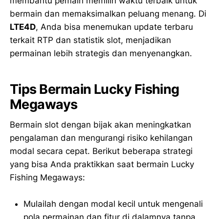
membantu pemain memilih waktu terbaik untuk
bermain dan memaksimalkan peluang menang. Di
LTE4D
, Anda bisa menemukan update terbaru
terkait RTP dan statistik slot, menjadikan
permainan lebih strategis dan menyenangkan.
Tips Bermain Lucky Fishing
Megaways
Bermain slot dengan bijak akan meningkatkan
pengalaman dan mengurangi risiko kehilangan
modal secara cepat. Berikut beberapa strategi
yang bisa Anda praktikkan saat bermain Lucky
Fishing Megaways:
Mulailah dengan modal kecil untuk mengenali
pola permainan dan fitur di dalamnya tanpa