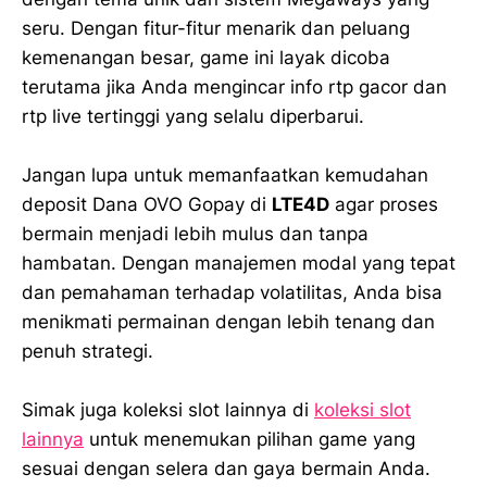
seru. Dengan fitur-fitur menarik dan peluang
kemenangan besar, game ini layak dicoba
terutama jika Anda mengincar info rtp gacor dan
rtp live tertinggi yang selalu diperbarui.
Jangan lupa untuk memanfaatkan kemudahan
deposit Dana OVO Gopay di
LTE4D
agar proses
bermain menjadi lebih mulus dan tanpa
hambatan. Dengan manajemen modal yang tepat
dan pemahaman terhadap volatilitas, Anda bisa
menikmati permainan dengan lebih tenang dan
penuh strategi.
Simak juga koleksi slot lainnya di
koleksi slot
lainnya
untuk menemukan pilihan game yang
sesuai dengan selera dan gaya bermain Anda.