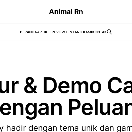
Animal Rn
BERANDA
ARTIKEL
REVIEW
TENTANG KAMI
KONTAK
ur & Demo Ca
dengan Pelua
ay hadir dengan tema unik dan ga