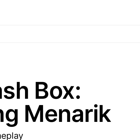
sh Box:
ng Menarik
meplay