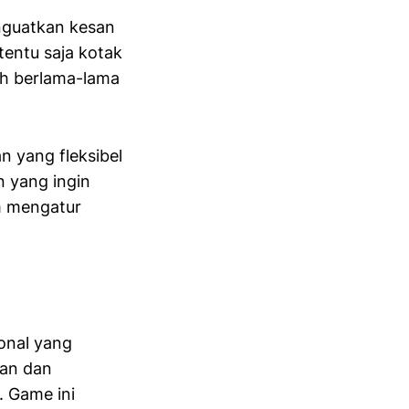
enguatkan kesan
tentu saja kotak
ah berlama-lama
n yang fleksibel
n yang ingin
m mengatur
onal yang
gan dan
 Game ini