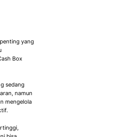
 penting yang
u
Cash Box
ung sedang
taran, namun
dan mengelola
tif.
rtinggi,
ni bisa