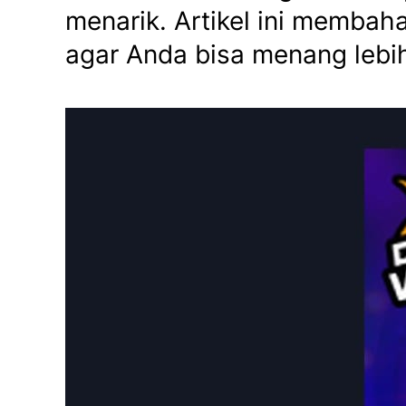
menarik. Artikel ini membaha
agar Anda bisa menang lebi