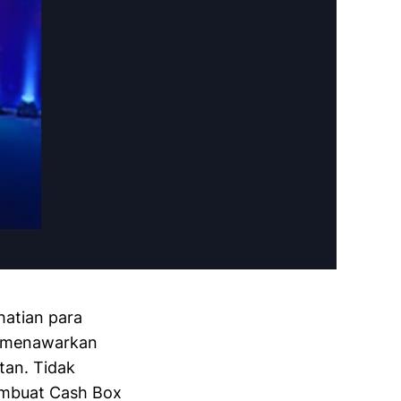
hatian para
i menawarkan
tan. Tidak
embuat Cash Box