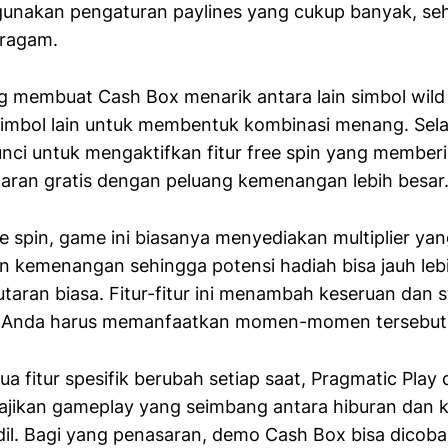
unakan pengaturan paylines yang cukup banyak, se
ragam.
ng membuat Cash Box menarik antara lain simbol wi
mbol lain untuk membentuk kombinasi menang. Selain
unci untuk mengaktifkan fitur free spin yang member
aran gratis dengan peluang kemenangan lebih besar
 spin, game ini biasanya menyediakan multiplier ya
 kemenangan sehingga potensi hadiah bisa jauh leb
taran biasa. Fitur-fitur ini menambah keseruan dan s
 Anda harus memanfaatkan momen-momen tersebut s
a fitur spesifik berubah setiap saat, Pragmatic Play 
ajikan gameplay yang seimbang antara hiburan dan
l. Bagi yang penasaran, demo Cash Box bisa dicoba 