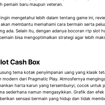
eh pemain baru maupun veteran.
ingin mengetahui lebih dalam tentang game ini, revie
akan membantu memahami cara bermain serta pelu
 ada. Selain itu, dengan adanya bocoran rtp slot har
 pemain bisa mengoptimalkan strategi agar lebih maks
lot Cash Box
sung tema kotak penyimpanan uang yang klasik tet
n modern dari Pragmatic Play. Atmosfernya menging
ankan harta karun yang tersembunyi, cocok untuk 
ma sederhana namun mengasyikkan. Grafik dan efek
erikan sensasi bermain yang hidup dan tidak memb