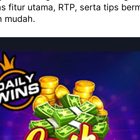
s fitur utama, RTP, serta tips ber
h mudah.