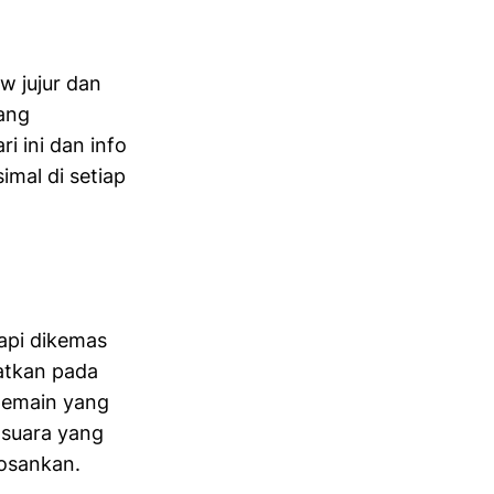
w jujur dan
ang
i ini dan info
imal di setiap
api dikemas
atkan pada
pemain yang
 suara yang
osankan.