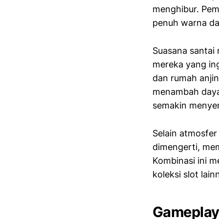
menghibur. Pema
penuh warna da
Suasana santai 
mereka yang ing
dan rumah anjin
menambah daya 
semakin menye
Selain atmosfer
dimengerti, mem
Kombinasi ini m
koleksi slot la
Gameplay 