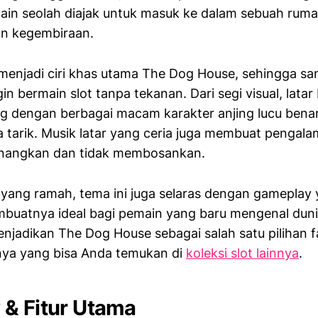
in seolah diajak untuk masuk ke dalam sebuah ruma
n kegembiraan.
menjadi ciri khas utama The Dog House, sehingga sa
in bermain slot tanpa tekanan. Dari segi visual, lata
g dengan berbagai macam karakter anjing lucu bena
tarik. Musik latar yang ceria juga membuat pengal
nangkan dan tidak membosankan.
 yang ramah, tema ini juga selaras dengan gamepla
buatnya ideal bagi pemain yang baru mengenal dunia
enjadikan The Dog House sebagai salah satu pilihan fa
innya yang bisa Anda temukan di
koleksi slot lainnya
.
& Fitur Utama