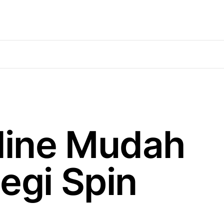
line Mudah
egi Spin