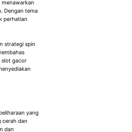
ini menawarkan
n. Dengan tema
k perhatian
 strategi spin
n membahas
 slot gacor
menyediakan
peliharaan yang
g cerah dan
an dan