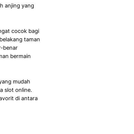
h anjing yang
ngat cocok bagi
r belakang taman
r-benar
aman bermain
y yang mudah
 slot online.
vorit di antara