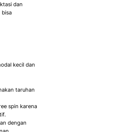
ktasi dan
 bisa
n
odal kecil dan
nakan taruhan
ee spin karena
if.
gan dengan
nan.