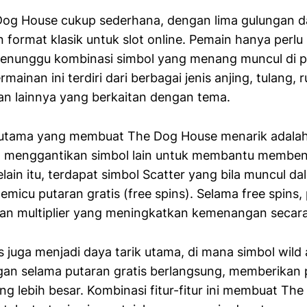
og House cukup sederhana, dengan lima gulungan da
format klasik untuk slot online. Pemain hanya perl
enunggu kombinasi simbol yang menang muncul di pa
mainan ini terdiri dari berbagai jenis anjing, tulang, 
an lainnya yang berkaitan dengan tema.
ur utama yang membuat The Dog House menarik adala
t menggantikan simbol lain untuk membantu memben
ain itu, terdapat simbol Scatter yang bila muncul da
emicu putaran gratis (free spins). Selama free spins,
n multiplier yang meningkatkan kemenangan secara 
ds juga menjadi daya tarik utama, di mana simbol wild
gan selama putaran gratis berlangsung, memberikan
 lebih besar. Kombinasi fitur-fitur ini membuat Th