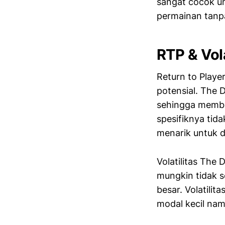
sangat cocok un
permainan tanpa
RTP & Vola
Return to Playe
potensial. The 
sehingga membe
spesifiknya tid
menarik untuk d
Volatilitas The
mungkin tidak se
besar. Volatilit
modal kecil nam