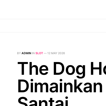
BY
ADMIN
IN
SLOT
—
12 MAY 2026
The Dog Ho
Dimainkan 
Santai