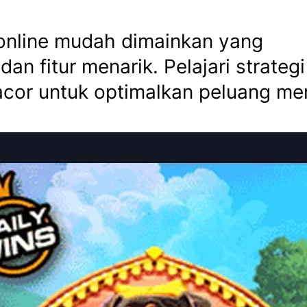
online mudah dimainkan yang
 fitur menarik. Pelajari strategi
gacor untuk optimalkan peluang me