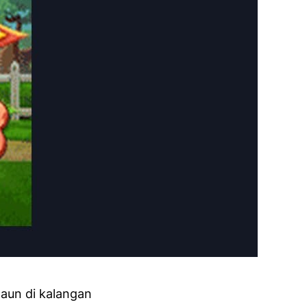
aun di kalangan