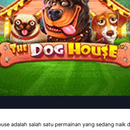
use adalah salah satu permainan yang sedang naik d