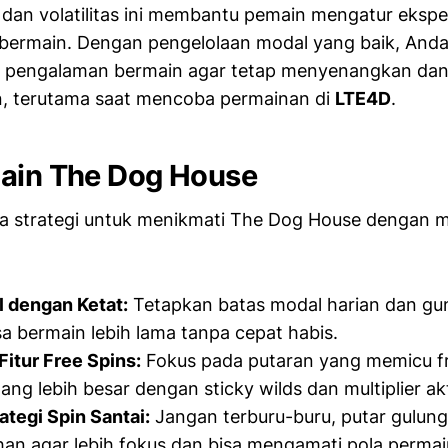
an volatilitas ini membantu pemain mengatur ekspe
 bermain. Dengan pengelolaan modal yang baik, Anda
 pengalaman bermain agar tetap menyenangkan da
 terutama saat mencoba permainan di
LTE4D
.
main The Dog House
a strategi untuk menikmati The Dog House dengan m
l dengan Ketat:
Tetapkan batas modal harian dan gu
isa bermain lebih lama tanpa cepat habis.
itur Free Spins:
Fokus pada putaran yang memicu fr
ng lebih besar dengan sticky wilds dan multiplier akt
tegi Spin Santai:
Jangan terburu-buru, putar gulun
an agar lebih fokus dan bisa mengamati pola permai