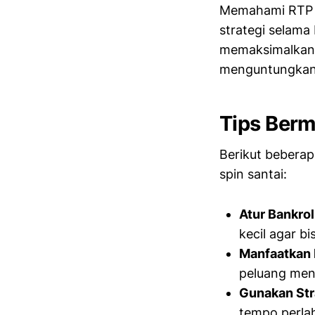
Memahami RTP d
strategi selama
memaksimalkan
menguntungkan,
Tips Ber
Berikut beberap
spin santai:
Atur Bankrol
kecil agar b
Manfaatkan F
peluang mena
Gunakan Stra
tempo perlah