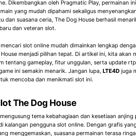
line. Dikembangkan oleh Pragmatic Play, permainan 
main yang mudah dipahami sekaligus menyenangka
ucu dan suasana ceria, The Dog House berhasil menari
aru dan veteran slot.
mencari slot online mudah dimainkan lengkap dengan
House menjadi pilihan tepat. Di artikel ini, kita aka
 tentang gameplay, fitur unggulan, serta update rtp
ame ini semakin menarik. Jangan lupa,
LTE4D
juga 
uk mencoba dan menikmati slot ini.
lot The Dog House
mengusung tema kebahagiaan dan kesetiaan anjing 
di kalangan pengguna slot online. Dengan grafis yan
yang menggemaskan, suasana permainan terasa ring