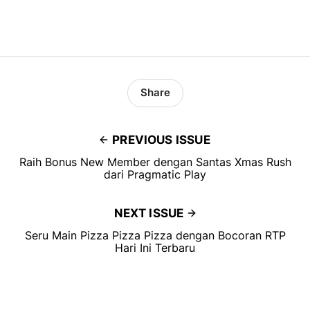
Share
PREVIOUS ISSUE
Raih Bonus New Member dengan Santas Xmas Rush
dari Pragmatic Play
NEXT ISSUE
Seru Main Pizza Pizza Pizza dengan Bocoran RTP
Hari Ini Terbaru