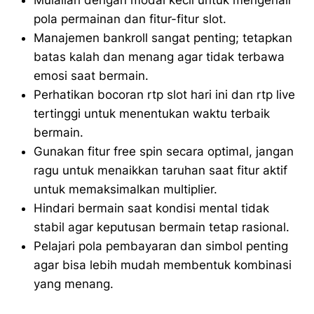
Mulailah dengan modal kecil untuk mengenali
pola permainan dan fitur-fitur slot.
Manajemen bankroll sangat penting; tetapkan
batas kalah dan menang agar tidak terbawa
emosi saat bermain.
Perhatikan bocoran rtp slot hari ini dan rtp live
tertinggi untuk menentukan waktu terbaik
bermain.
Gunakan fitur free spin secara optimal, jangan
ragu untuk menaikkan taruhan saat fitur aktif
untuk memaksimalkan multiplier.
Hindari bermain saat kondisi mental tidak
stabil agar keputusan bermain tetap rasional.
Pelajari pola pembayaran dan simbol penting
agar bisa lebih mudah membentuk kombinasi
yang menang.