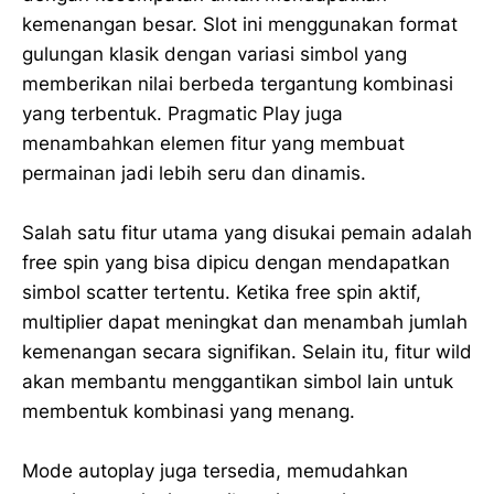
kemenangan besar. Slot ini menggunakan format
gulungan klasik dengan variasi simbol yang
memberikan nilai berbeda tergantung kombinasi
yang terbentuk. Pragmatic Play juga
menambahkan elemen fitur yang membuat
permainan jadi lebih seru dan dinamis.
Salah satu fitur utama yang disukai pemain adalah
free spin yang bisa dipicu dengan mendapatkan
simbol scatter tertentu. Ketika free spin aktif,
multiplier dapat meningkat dan menambah jumlah
kemenangan secara signifikan. Selain itu, fitur wild
akan membantu menggantikan simbol lain untuk
membentuk kombinasi yang menang.
Mode autoplay juga tersedia, memudahkan