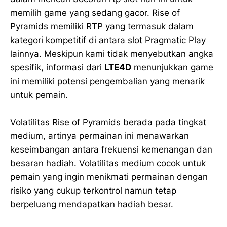
memilih game yang sedang gacor. Rise of
Pyramids memiliki RTP yang termasuk dalam
kategori kompetitif di antara slot Pragmatic Play
lainnya. Meskipun kami tidak menyebutkan angka
spesifik, informasi dari
LTE4D
menunjukkan game
ini memiliki potensi pengembalian yang menarik
untuk pemain.
Volatilitas Rise of Pyramids berada pada tingkat
medium, artinya permainan ini menawarkan
keseimbangan antara frekuensi kemenangan dan
besaran hadiah. Volatilitas medium cocok untuk
pemain yang ingin menikmati permainan dengan
risiko yang cukup terkontrol namun tetap
berpeluang mendapatkan hadiah besar.