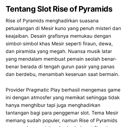
Tentang Slot Rise of Pyramids
Rise of Pyramids menghadirkan suasana
petualangan di Mesir kuno yang penuh misteri dan
keajaiban. Desain grafisnya memukau dengan
simbol-simbol khas Mesir seperti firaun, dewa,
dan piramida yang megah. Nuansa musik latar
yang mendalam membuat pemain seolah benar-
benar berada di tengah gurun pasir yang panas
dan berdebu, menambah keseruan saat bermain.
Provider Pragmatic Play berhasil mengemas game
ini dengan atmosfer yang memikat sehingga tidak
hanya menghibur tapi juga menghadirkan
tantangan bagi para penggemar slot. Tema Mesir
memang sudah populer, namun Rise of Pyramids