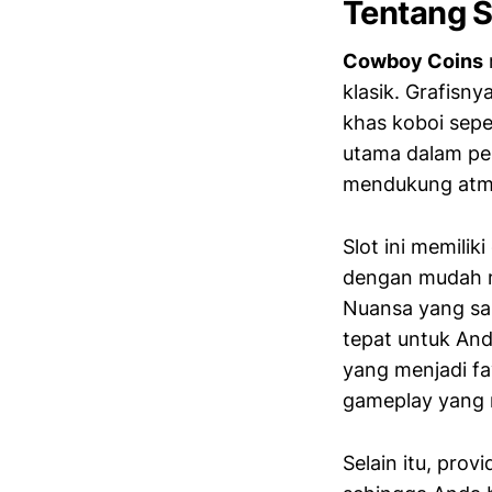
Tentang S
Cowboy Coins
klasik. Grafisn
khas koboi sepe
utama dalam per
mendukung atmo
Slot ini memili
dengan mudah m
Nuansa yang san
tepat untuk An
yang menjadi fa
gameplay yang
Selain itu, prov