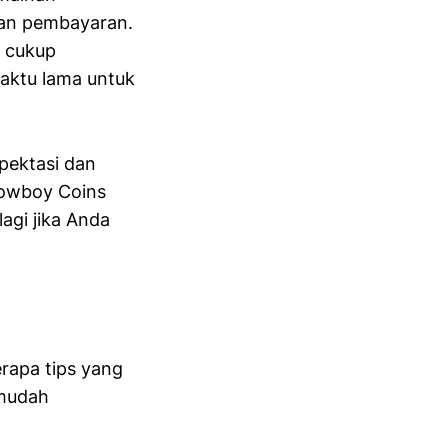
an pembayaran.
 cukup
waktu lama untuk
pektasi dan
Cowboy Coins
gi jika Anda
erapa tips yang
 mudah