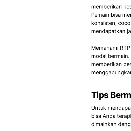
memberikan kes
Pemain bisa me
konsisten, coco
mendapatkan ja
Memahami RTP d
modal bermain.
memberikan pen
menggabungkann
Tips Ber
Untuk mendapat
bisa Anda terap
dimainkan denga