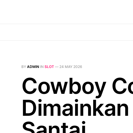
BY
ADMIN
IN
SLOT
—
24 MAY 2026
Cowboy Coi
Dimainkan 
Santai