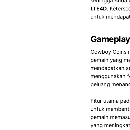
sehingga Anda b
LTE4D
. Keterse
untuk mendapat
Gameplay 
Cowboy Coins m
pemain yang me
mendapatkan se
menggunakan fo
peluang menang 
Fitur utama pada
untuk membentu
pemain memasuki
yang meningkatk