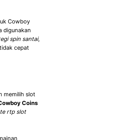
asuk Cowboy
sa digunakan
tegi spin santai
,
tidak cepat
 memilih slot
Cowboy Coins
e rtp slot
rmainan