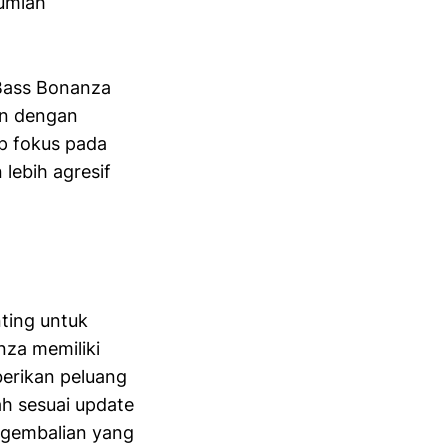
jumlah
Bass Bonanza
an dengan
up fokus pada
lebih agresif
nting untuk
nza memiliki
berikan peluang
h sesuai update
engembalian yang