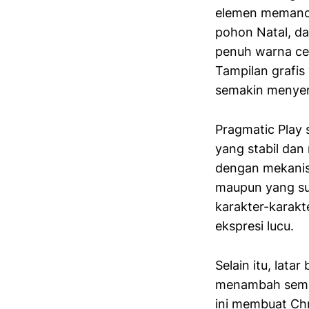
elemen memancin
pohon Natal, da
penuh warna ce
Tampilan grafis
semakin menyen
Pragmatic Play 
yang stabil dan
dengan mekanis
maupun yang su
karakter-karak
ekspresi lucu.
Selain itu, lata
menambah sema
ini membuat Chr