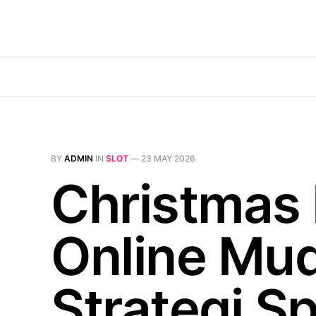
BY
ADMIN
IN
SLOT
—
23 MAY 2026
Christmas 
Online Mu
Strategi Sp