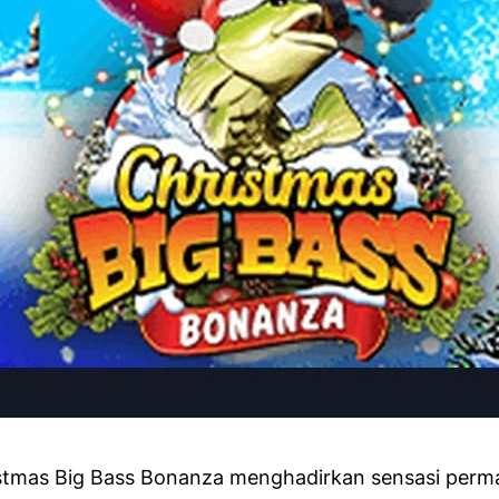
ristmas Big Bass Bonanza menghadirkan sensasi perm