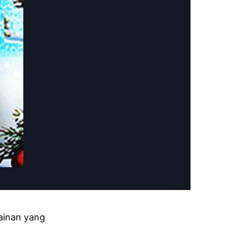
ainan yang