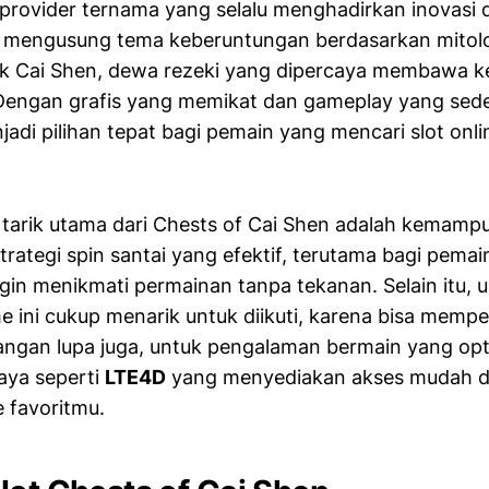
 provider ternama yang selalu menghadirkan inovasi 
ni mengusung tema keberuntungan berdasarkan mitol
k Cai Shen, dewa rezeki yang dipercaya membawa 
Dengan grafis yang memikat dan gameplay yang sed
jadi pilihan tepat bagi pemain yang mencari slot onl
 tarik utama dari Chests of Cai Shen adalah kemam
rategi spin santai yang efektif, terutama bagi pema
in menikmati permainan tanpa tekanan. Selain itu, u
 ini cukup menarik untuk diikuti, karena bisa memp
gan lupa juga, untuk pengalaman bermain yang optima
aya seperti
LTE4D
yang menyediakan akses mudah 
e favoritmu.