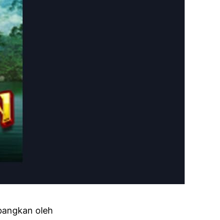
mbangkan oleh