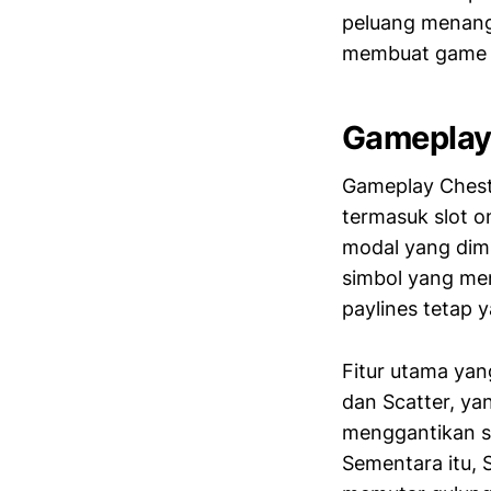
peluang menang
membuat game in
Gameplay 
Gameplay Chest
termasuk slot o
modal yang dim
simbol yang me
paylines tetap
Fitur utama yan
dan Scatter, ya
menggantikan s
Sementara itu, 