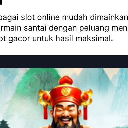
bagai slot online mudah dimainka
main santai dengan peluang mena
ot gacor untuk hasil maksimal.