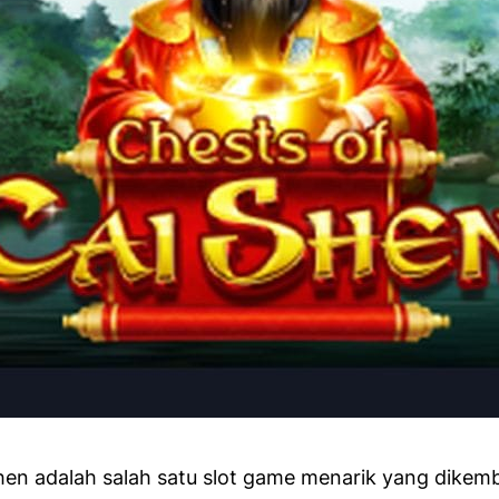
hen adalah salah satu slot game menarik yang dike