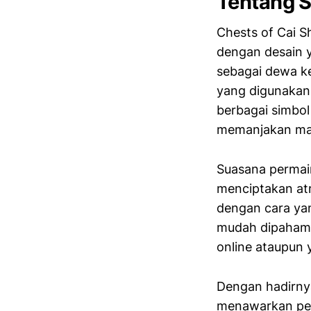
Tentang S
Chests of Cai 
dengan desain 
sebagai dewa ke
yang digunakan 
berbagai simbol
memanjakan ma
Suasana permai
menciptakan at
dengan cara ya
mudah dipahami
online ataupun 
Dengan hadirnya
menawarkan pen