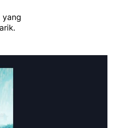
n yang
rik.