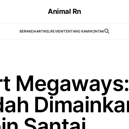
Animal Rn
BERANDA
ARTIKEL
REVIEW
TENTANG KAMI
KONTAK
t Megaways:
dah Dimainka
in Santai