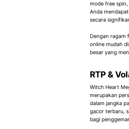
mode free spin,
Anda mendapatk
secara signifika
Dengan ragam fi
online mudah d
besar yang men
RTP & Vola
Witch Heart Meg
merupakan perse
dalam jangka pa
gacor terbaru,
bagi penggemar 