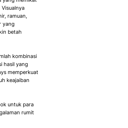
 Visualnya
ir, ramuan,
r yang
in betah
mlah kombinasi
i hasil yang
ways memperkuat
uh keajaiban
ok untuk para
ngalaman rumit