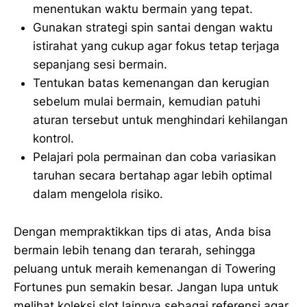
menentukan waktu bermain yang tepat.
Gunakan strategi spin santai dengan waktu
istirahat yang cukup agar fokus tetap terjaga
sepanjang sesi bermain.
Tentukan batas kemenangan dan kerugian
sebelum mulai bermain, kemudian patuhi
aturan tersebut untuk menghindari kehilangan
kontrol.
Pelajari pola permainan dan coba variasikan
taruhan secara bertahap agar lebih optimal
dalam mengelola risiko.
Dengan mempraktikkan tips di atas, Anda bisa
bermain lebih tenang dan terarah, sehingga
peluang untuk meraih kemenangan di Towering
Fortunes pun semakin besar. Jangan lupa untuk
melihat koleksi slot lainnya sebagai referensi agar