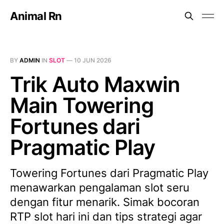
Animal Rn
BY
ADMIN
IN
SLOT
—
10 JUN 2026
Trik Auto Maxwin
Main Towering
Fortunes dari
Pragmatic Play
Towering Fortunes dari Pragmatic Play
menawarkan pengalaman slot seru
dengan fitur menarik. Simak bocoran
RTP slot hari ini dan tips strategi agar