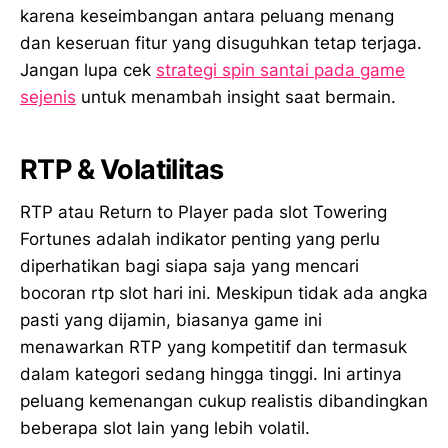
karena keseimbangan antara peluang menang
dan keseruan fitur yang disuguhkan tetap terjaga.
Jangan lupa cek
strategi spin santai pada game
sejenis
untuk menambah insight saat bermain.
RTP & Volatilitas
RTP atau Return to Player pada slot Towering
Fortunes adalah indikator penting yang perlu
diperhatikan bagi siapa saja yang mencari
bocoran rtp slot hari ini. Meskipun tidak ada angka
pasti yang dijamin, biasanya game ini
menawarkan RTP yang kompetitif dan termasuk
dalam kategori sedang hingga tinggi. Ini artinya
peluang kemenangan cukup realistis dibandingkan
beberapa slot lain yang lebih volatil.