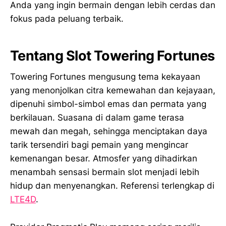
Anda yang ingin bermain dengan lebih cerdas dan
fokus pada peluang terbaik.
Tentang Slot Towering Fortunes
Towering Fortunes mengusung tema kekayaan
yang menonjolkan citra kemewahan dan kejayaan,
dipenuhi simbol-simbol emas dan permata yang
berkilauan. Suasana di dalam game terasa
mewah dan megah, sehingga menciptakan daya
tarik tersendiri bagi pemain yang mengincar
kemenangan besar. Atmosfer yang dihadirkan
menambah sensasi bermain slot menjadi lebih
hidup dan menyenangkan. Referensi terlengkap di
LTE4D
.