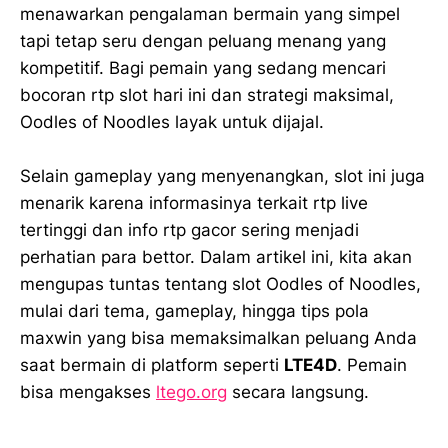
menawarkan pengalaman bermain yang simpel
tapi tetap seru dengan peluang menang yang
kompetitif. Bagi pemain yang sedang mencari
bocoran rtp slot hari ini dan strategi maksimal,
Oodles of Noodles layak untuk dijajal.
Selain gameplay yang menyenangkan, slot ini juga
menarik karena informasinya terkait rtp live
tertinggi dan info rtp gacor sering menjadi
perhatian para bettor. Dalam artikel ini, kita akan
mengupas tuntas tentang slot Oodles of Noodles,
mulai dari tema, gameplay, hingga tips pola
maxwin yang bisa memaksimalkan peluang Anda
saat bermain di platform seperti
LTE4D
. Pemain
bisa mengakses
ltego.org
secara langsung.