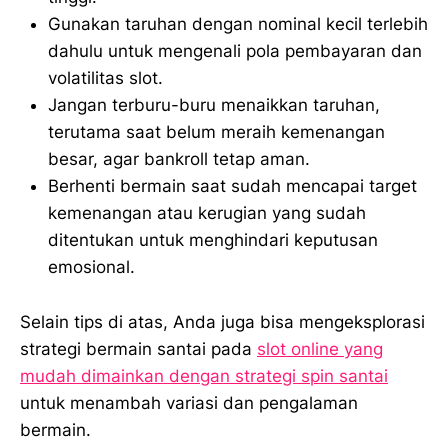
Gunakan taruhan dengan nominal kecil terlebih
dahulu untuk mengenali pola pembayaran dan
volatilitas slot.
Jangan terburu-buru menaikkan taruhan,
terutama saat belum meraih kemenangan
besar, agar bankroll tetap aman.
Berhenti bermain saat sudah mencapai target
kemenangan atau kerugian yang sudah
ditentukan untuk menghindari keputusan
emosional.
Selain tips di atas, Anda juga bisa mengeksplorasi
strategi bermain santai pada
slot online yang
mudah dimainkan dengan strategi spin santai
untuk menambah variasi dan pengalaman
bermain.