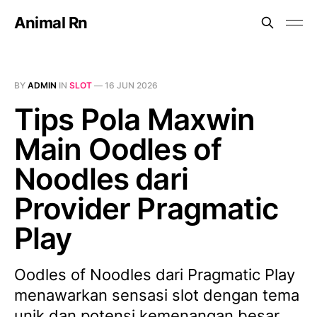
Animal Rn
BY
ADMIN
IN
SLOT
—
16 JUN 2026
Tips Pola Maxwin
Main Oodles of
Noodles dari
Provider Pragmatic
Play
Oodles of Noodles dari Pragmatic Play
menawarkan sensasi slot dengan tema
unik dan potensi kemenangan besar.