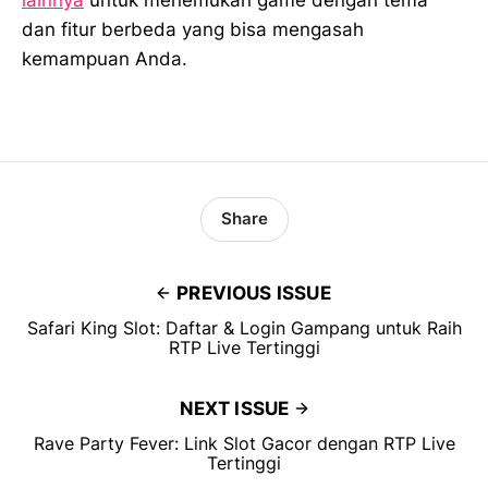
dan fitur berbeda yang bisa mengasah
kemampuan Anda.
Share
PREVIOUS ISSUE
Safari King Slot: Daftar & Login Gampang untuk Raih
RTP Live Tertinggi
NEXT ISSUE
Rave Party Fever: Link Slot Gacor dengan RTP Live
Tertinggi