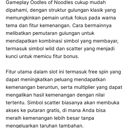
Gameplay Oodles of Noodles cukup mudah
dipahami, dengan struktur gulungan klasik yang
memungkinkan pemain untuk fokus pada warna
tema dan fitur kemenangan. Cara bermainnya
melibatkan pemutaran gulungan untuk
mendapatkan kombinasi simbol yang membayar,
termasuk simbol wild dan scatter yang menjadi
kunci untuk memicu fitur bonus.
Fitur utama dalam slot ini termasuk free spin yang
dapat meningkatkan peluang mendapatkan
kemenangan beruntun, serta multiplier yang dapat
mengalikan hasil kemenangan dengan nilai
tertentu. Simbol scatter biasanya akan membuka
akses ke putaran gratis, di mana Anda bisa
meraih kemenangan lebih besar tanpa
mengeluarkan taruhan tambahan.