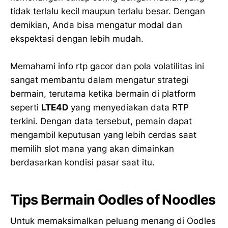
tidak terlalu kecil maupun terlalu besar. Dengan
demikian, Anda bisa mengatur modal dan
ekspektasi dengan lebih mudah.
Memahami info rtp gacor dan pola volatilitas ini
sangat membantu dalam mengatur strategi
bermain, terutama ketika bermain di platform
seperti
LTE4D
yang menyediakan data RTP
terkini. Dengan data tersebut, pemain dapat
mengambil keputusan yang lebih cerdas saat
memilih slot mana yang akan dimainkan
berdasarkan kondisi pasar saat itu.
Tips Bermain Oodles of Noodles
Untuk memaksimalkan peluang menang di Oodles