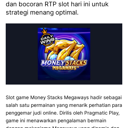
dan bocoran RTP slot hari ini untuk
strategi menang optimal.
Slot game Money Stacks Megaways hadir sebagai
salah satu permainan yang menarik perhatian para
penggemar judi online. Dirilis oleh Pragmatic Play,
game ini menawarkan pengalaman bermain