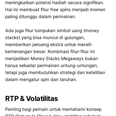
meningkatkan potensi hadiah secara signifikan.
Hal ini membuat fitur free spins menjadi momen
paling ditunggu dalam permainan.
Ada juga fitur tumpukan simbol uang (money
stacks) yang bisa muncul di gulungan,
memberikan peluang ekstra untuk meraih
kemenangan besar. Kombinasi fitur-fitur ini
menjadikan Money Stacks Megaways bukan
hanya sekadar permainan untung-untungan,
tetapi juga membutuhkan strategi dan ketelitian
dalam mengatur spin dan taruhan.
RTP & Volatilitas
Penting bagi pemain untuk memahami konsep