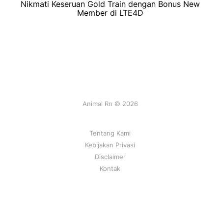
Nikmati Keseruan Gold Train dengan Bonus New
Member di LTE4D
Animal Rn © 2026
Tentang Kami
Kebijakan Privasi
Disclaimer
Kontak