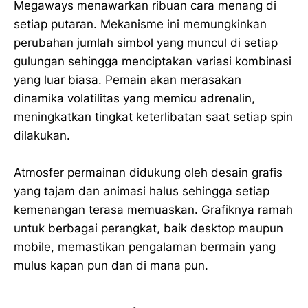
Megaways menawarkan ribuan cara menang di
setiap putaran. Mekanisme ini memungkinkan
perubahan jumlah simbol yang muncul di setiap
gulungan sehingga menciptakan variasi kombinasi
yang luar biasa. Pemain akan merasakan
dinamika volatilitas yang memicu adrenalin,
meningkatkan tingkat keterlibatan saat setiap spin
dilakukan.
Atmosfer permainan didukung oleh desain grafis
yang tajam dan animasi halus sehingga setiap
kemenangan terasa memuaskan. Grafiknya ramah
untuk berbagai perangkat, baik desktop maupun
mobile, memastikan pengalaman bermain yang
mulus kapan pun dan di mana pun.