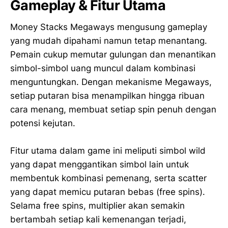
Gameplay & Fitur Utama
Money Stacks Megaways mengusung gameplay
yang mudah dipahami namun tetap menantang.
Pemain cukup memutar gulungan dan menantikan
simbol-simbol uang muncul dalam kombinasi
menguntungkan. Dengan mekanisme Megaways,
setiap putaran bisa menampilkan hingga ribuan
cara menang, membuat setiap spin penuh dengan
potensi kejutan.
Fitur utama dalam game ini meliputi simbol wild
yang dapat menggantikan simbol lain untuk
membentuk kombinasi pemenang, serta scatter
yang dapat memicu putaran bebas (free spins).
Selama free spins, multiplier akan semakin
bertambah setiap kali kemenangan terjadi,