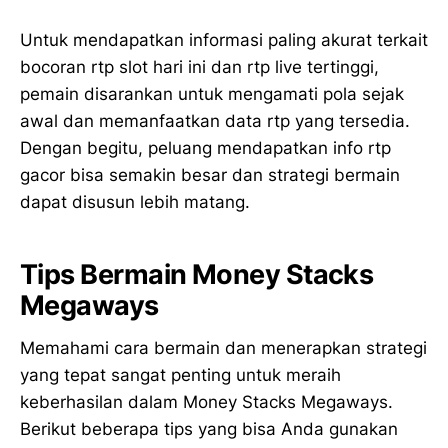
Untuk mendapatkan informasi paling akurat terkait
bocoran rtp slot hari ini dan rtp live tertinggi,
pemain disarankan untuk mengamati pola sejak
awal dan memanfaatkan data rtp yang tersedia.
Dengan begitu, peluang mendapatkan info rtp
gacor bisa semakin besar dan strategi bermain
dapat disusun lebih matang.
Tips Bermain Money Stacks
Megaways
Memahami cara bermain dan menerapkan strategi
yang tepat sangat penting untuk meraih
keberhasilan dalam Money Stacks Megaways.
Berikut beberapa tips yang bisa Anda gunakan