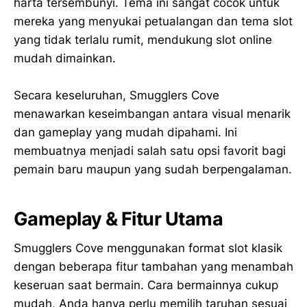
harta tersembunyi. Tema ini sangat cocok untuk
mereka yang menyukai petualangan dan tema slot
yang tidak terlalu rumit, mendukung slot online
mudah dimainkan.
Secara keseluruhan, Smugglers Cove
menawarkan keseimbangan antara visual menarik
dan gameplay yang mudah dipahami. Ini
membuatnya menjadi salah satu opsi favorit bagi
pemain baru maupun yang sudah berpengalaman.
Gameplay & Fitur Utama
Smugglers Cove menggunakan format slot klasik
dengan beberapa fitur tambahan yang menambah
keseruan saat bermain. Cara bermainnya cukup
mudah, Anda hanya perlu memilih taruhan sesuai