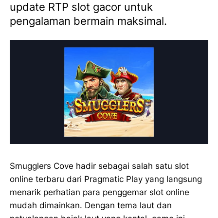
update RTP slot gacor untuk
pengalaman bermain maksimal.
Smugglers Cove hadir sebagai salah satu slot
online terbaru dari Pragmatic Play yang langsung
menarik perhatian para penggemar slot online
mudah dimainkan. Dengan tema laut dan