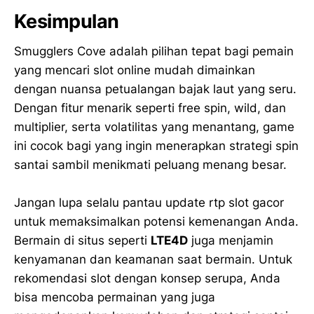
Kesimpulan
Smugglers Cove adalah pilihan tepat bagi pemain
yang mencari slot online mudah dimainkan
dengan nuansa petualangan bajak laut yang seru.
Dengan fitur menarik seperti free spin, wild, dan
multiplier, serta volatilitas yang menantang, game
ini cocok bagi yang ingin menerapkan strategi spin
santai sambil menikmati peluang menang besar.
Jangan lupa selalu pantau update rtp slot gacor
untuk memaksimalkan potensi kemenangan Anda.
Bermain di situs seperti
LTE4D
juga menjamin
kenyamanan dan keamanan saat bermain. Untuk
rekomendasi slot dengan konsep serupa, Anda
bisa mencoba permainan yang juga