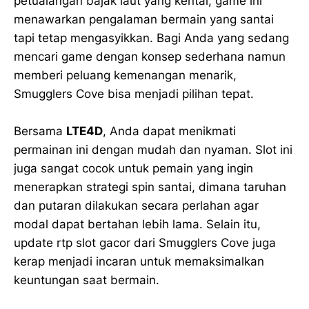
petualangan bajak laut yang kental, game ini
menawarkan pengalaman bermain yang santai
tapi tetap mengasyikkan. Bagi Anda yang sedang
mencari game dengan konsep sederhana namun
memberi peluang kemenangan menarik,
Smugglers Cove bisa menjadi pilihan tepat.
Bersama
LTE4D
, Anda dapat menikmati
permainan ini dengan mudah dan nyaman. Slot ini
juga sangat cocok untuk pemain yang ingin
menerapkan strategi spin santai, dimana taruhan
dan putaran dilakukan secara perlahan agar
modal dapat bertahan lebih lama. Selain itu,
update rtp slot gacor dari Smugglers Cove juga
kerap menjadi incaran untuk memaksimalkan
keuntungan saat bermain.