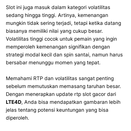
Slot ini juga masuk dalam kategori volatilitas
sedang hingga tinggi. Artinya, kemenangan
mungkin tidak sering terjadi, tetapi ketika datang
biasanya memiliki nilai yang cukup besar.
Volatilitas tinggi cocok untuk pemain yang ingin
memperoleh kemenangan signifikan dengan
strategi modal kecil dan spin santai, namun harus
bersabar menunggu momen yang tepat.
Memahami RTP dan volatilitas sangat penting
sebelum memutuskan memasang taruhan besar.
Dengan menerapkan update rtp slot gacor dari
LTE4D
, Anda bisa mendapatkan gambaran lebih
jelas tentang potensi keuntungan yang bisa
diperoleh.