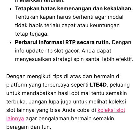
menaikkan taruhan.
Tetapkan batas kemenangan dan kekalahan.
Tentukan kapan harus berhenti agar modal
tidak habis terlalu cepat atau keuntungan
tetap terjaga.
Perbarui informasi RTP secara rutin.
Dengan
info update rtp slot gacor, Anda dapat
menyesuaikan strategi spin santai lebih efektif.
Dengan mengikuti tips di atas dan bermain di
platform yang terpercaya seperti
LTE4D
, peluang
untuk mendapatkan hasil optimal tentu semakin
terbuka. Jangan lupa juga untuk melihat koleksi
slot lainnya yang bisa Anda coba di
koleksi slot
lainnya
agar pengalaman bermain semakin
beragam dan fun.