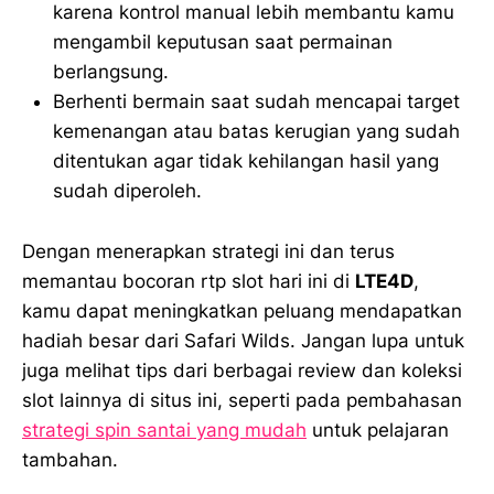
karena kontrol manual lebih membantu kamu
mengambil keputusan saat permainan
berlangsung.
Berhenti bermain saat sudah mencapai target
kemenangan atau batas kerugian yang sudah
ditentukan agar tidak kehilangan hasil yang
sudah diperoleh.
Dengan menerapkan strategi ini dan terus
memantau bocoran rtp slot hari ini di
LTE4D
,
kamu dapat meningkatkan peluang mendapatkan
hadiah besar dari Safari Wilds. Jangan lupa untuk
juga melihat tips dari berbagai review dan koleksi
slot lainnya di situs ini, seperti pada pembahasan
strategi spin santai yang mudah
untuk pelajaran
tambahan.