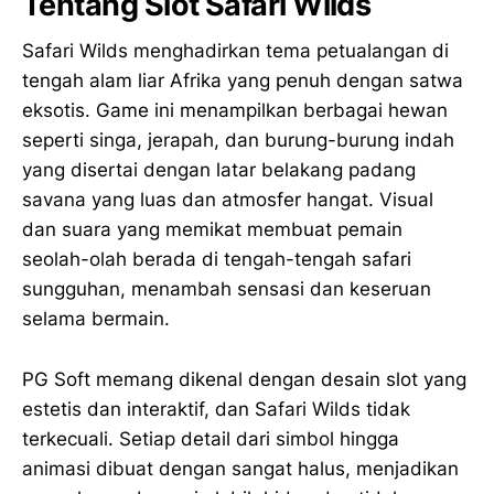
Tentang Slot Safari Wilds
Safari Wilds menghadirkan tema petualangan di
tengah alam liar Afrika yang penuh dengan satwa
eksotis. Game ini menampilkan berbagai hewan
seperti singa, jerapah, dan burung-burung indah
yang disertai dengan latar belakang padang
savana yang luas dan atmosfer hangat. Visual
dan suara yang memikat membuat pemain
seolah-olah berada di tengah-tengah safari
sungguhan, menambah sensasi dan keseruan
selama bermain.
PG Soft memang dikenal dengan desain slot yang
estetis dan interaktif, dan Safari Wilds tidak
terkecuali. Setiap detail dari simbol hingga
animasi dibuat dengan sangat halus, menjadikan