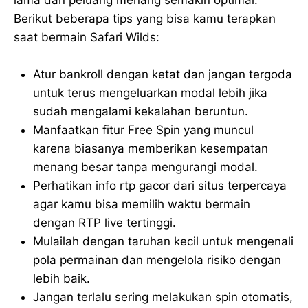
lama dan peluang menang semakin optimal.
Berikut beberapa tips yang bisa kamu terapkan
saat bermain Safari Wilds:
Atur bankroll dengan ketat dan jangan tergoda
untuk terus mengeluarkan modal lebih jika
sudah mengalami kekalahan beruntun.
Manfaatkan fitur Free Spin yang muncul
karena biasanya memberikan kesempatan
menang besar tanpa mengurangi modal.
Perhatikan info rtp gacor dari situs terpercaya
agar kamu bisa memilih waktu bermain
dengan RTP live tertinggi.
Mulailah dengan taruhan kecil untuk mengenali
pola permainan dan mengelola risiko dengan
lebih baik.
Jangan terlalu sering melakukan spin otomatis,