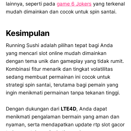
lainnya, seperti pada
game 6 Jokers
yang terkenal
mudah dimainkan dan cocok untuk spin santai.
Kesimpulan
Running Sushi adalah pilihan tepat bagi Anda
yang mencari slot online mudah dimainkan
dengan tema unik dan gameplay yang tidak rumit.
Kombinasi fitur menarik dan tingkat volatilitas
sedang membuat permainan ini cocok untuk
strategi spin santai, terutama bagi pemain yang
ingin menikmati permainan tanpa tekanan tinggi.
Dengan dukungan dari
LTE4D
, Anda dapat
menikmati pengalaman bermain yang aman dan
nyaman, serta mendapatkan update rtp slot gacor