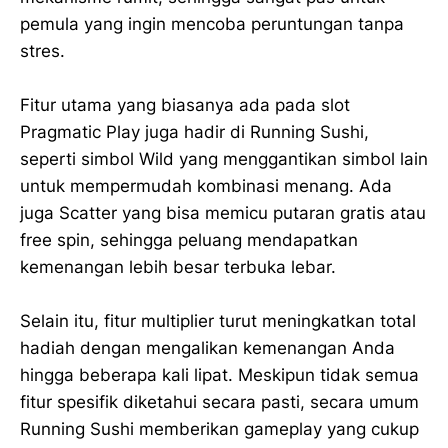
pemula yang ingin mencoba peruntungan tanpa
stres.
Fitur utama yang biasanya ada pada slot
Pragmatic Play juga hadir di Running Sushi,
seperti simbol Wild yang menggantikan simbol lain
untuk mempermudah kombinasi menang. Ada
juga Scatter yang bisa memicu putaran gratis atau
free spin, sehingga peluang mendapatkan
kemenangan lebih besar terbuka lebar.
Selain itu, fitur multiplier turut meningkatkan total
hadiah dengan mengalikan kemenangan Anda
hingga beberapa kali lipat. Meskipun tidak semua
fitur spesifik diketahui secara pasti, secara umum
Running Sushi memberikan gameplay yang cukup