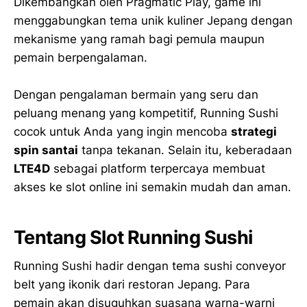
Dikembangkan oleh Pragmatic Play, game ini
menggabungkan tema unik kuliner Jepang dengan
mekanisme yang ramah bagi pemula maupun
pemain berpengalaman.
Dengan pengalaman bermain yang seru dan
peluang menang yang kompetitif, Running Sushi
cocok untuk Anda yang ingin mencoba
strategi
spin santai
tanpa tekanan. Selain itu, keberadaan
LTE4D
sebagai platform terpercaya membuat
akses ke slot online ini semakin mudah dan aman.
Tentang Slot Running Sushi
Running Sushi hadir dengan tema sushi conveyor
belt yang ikonik dari restoran Jepang. Para
pemain akan disuguhkan suasana warna-warni