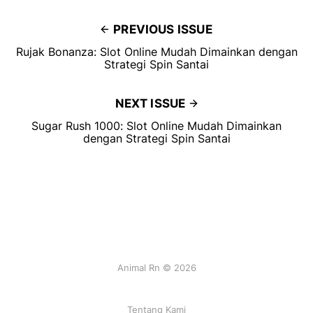
PREVIOUS ISSUE
Rujak Bonanza: Slot Online Mudah Dimainkan dengan
Strategi Spin Santai
NEXT ISSUE
Sugar Rush 1000: Slot Online Mudah Dimainkan
dengan Strategi Spin Santai
Animal Rn © 2026
Tentang Kami