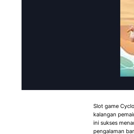
Slot game Cyclo
kalangan pemain
ini sukses mena
pengalaman bar