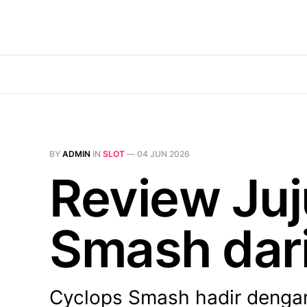
BY
ADMIN
IN
SLOT
—
04 JUN 2026
Review Juj
Smash dari
Cyclops Smash hadir dengan