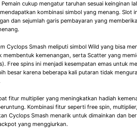
Pemain cukup mengatur taruhan sesuai keinginan la
 mendapatkan kombinasi simbol yang menang. Slot in
ungan dan sejumlah garis pembayaran yang memberik
menang.
am Cyclops Smash meliputi simbol Wild yang bisa me
tuk membentuk kemenangan, serta Scatter yang memi
ins). Free spins ini menjadi kesempatan emas untuk 
h besar karena beberapa kali putaran tidak mengura
.
dapat fitur multiplier yang meningkatkan hadiah keme
beruntung. Kombinasi fitur seperti free spin, multiplier
ikan Cyclops Smash menarik untuk dimainkan dan be
ackpot yang menggiurkan.