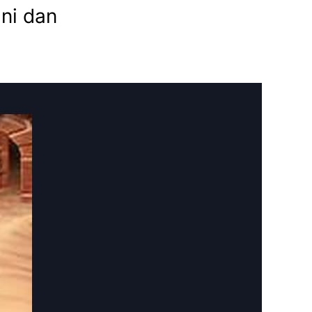
ini dan