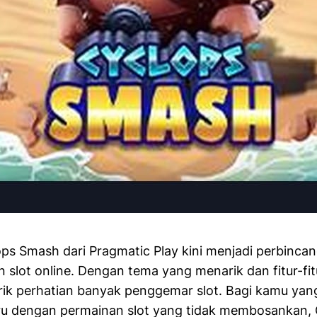
ps Smash dari Pragmatic Play kini menjadi perbinca
 slot online. Dengan tema yang menarik dan fitur-fit
rik perhatian banyak penggemar slot. Bagi kamu yan
u dengan permainan slot yang tidak membosankan,