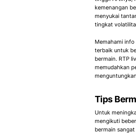
kemenangan bes
menyukai tanta
tingkat volatilita
Memahami info 
terbaik untuk 
bermain. RTP li
memudahkan pem
menguntungkan
Tips Ber
Untuk meningka
mengikuti beber
bermain sangat 