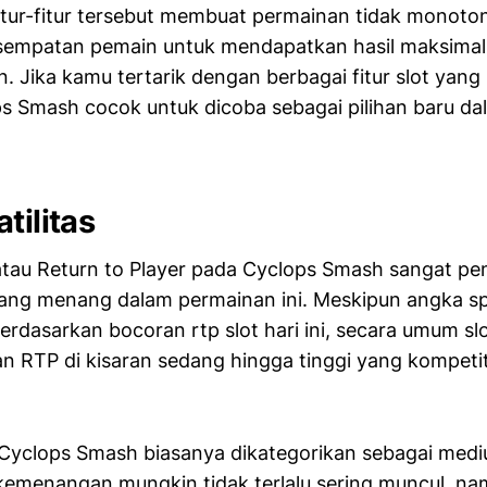
tur-fitur tersebut membuat permainan tidak monoto
empatan pemain untuk mendapatkan hasil maksimal 
n. Jika kamu tertarik dengan berbagai fitur slot ya
 Smash cocok untuk dicoba sebagai pilihan baru dal
tilitas
tau Return to Player pada Cyclops Smash sangat pen
ng menang dalam permainan ini. Meskipun angka sp
rdasarkan bocoran rtp slot hari ini, secara umum sl
 RTP di kisaran sedang hingga tinggi yang kompetitif
a Cyclops Smash biasanya dikategorikan sebagai med
, kemenangan mungkin tidak terlalu sering muncul, n