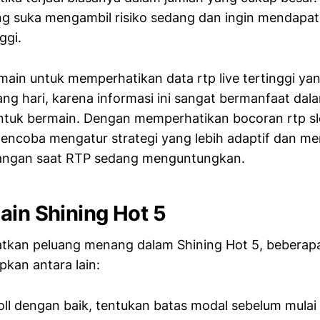
ng suka mengambil risiko sedang dan ingin mendapa
ggi.
main untuk memperhatikan data rtp live tertinggi y
ng hari, karena informasi ini sangat bermanfaat da
ntuk bermain. Dengan memperhatikan bocoran rtp slot
encoba mengatur strategi yang lebih adaptif dan m
angan saat RTP sedang menguntungkan.
ain Shining Hot 5
tkan peluang menang dalam Shining Hot 5, beberapa
pkan antara lain:
oll dengan baik, tentukan batas modal sebelum mulai