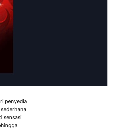
ri penyedia
 sederhana
i sensasi
ehingga