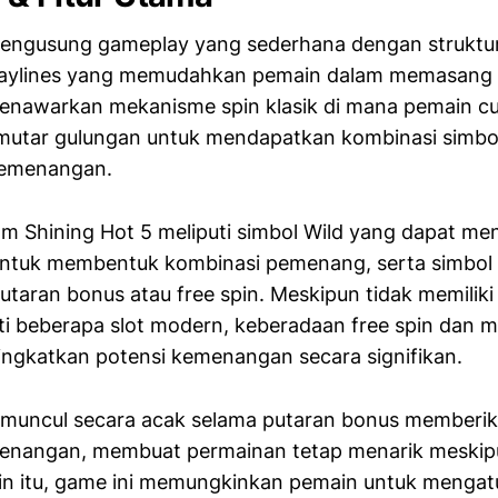
mengusung gameplay yang sederhana dengan struktu
aylines yang memudahkan pemain dalam memasang 
menawarkan mekanisme spin klasik di mana pemain c
emutar gulungan untuk mendapatkan kombinasi simbo
kemenangan.
am Shining Hot 5 meliputi simbol Wild yang dapat m
 untuk membentuk kombinasi pemenang, serta simbol 
taran bonus atau free spin. Meskipun tidak memiliki 
i beberapa slot modern, keberadaan free spin dan mul
gkatkan potensi kemenangan secara signifikan.
at muncul secara acak selama putaran bonus memberi
enangan, membuat permainan tetap menarik meskip
ain itu, game ini memungkinkan pemain untuk mengat