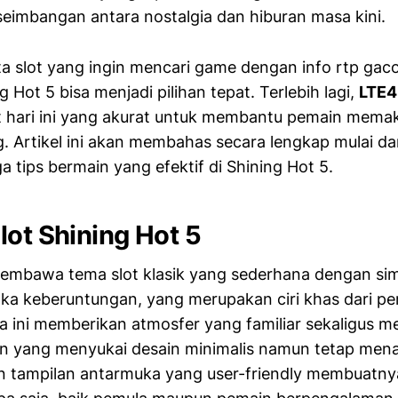
imbangan antara nostalgia dan hiburan masa kini.
ta slot yang ingin mencari game dengan info rtp gacor
ng Hot 5 bisa menjadi pilihan tepat. Terlebih lagi,
LTE
ot hari ini yang akurat untuk membantu pemain mema
 Artikel ini akan membahas secara lengkap mulai da
a tips bermain yang efektif di Shining Hot 5.
lot Shining Hot 5
membawa tema slot klasik yang sederhana dengan si
a keberuntungan, yang merupakan ciri khas dari pe
ma ini memberikan atmosfer yang familiar sekaligus
n yang menyukai desain minimalis namun tetap mena
n tampilan antarmuka yang user-friendly membuatn