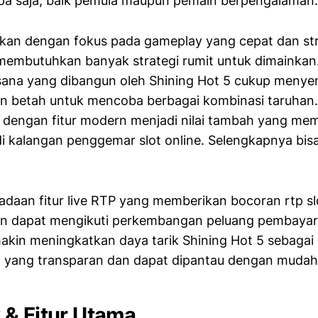
apa saja, baik pemula maupun pemain berpengalaman.
akan dengan fokus pada gameplay yang cepat dan st
membutuhkan banyak strategi rumit untuk dimainkan
sana yang dibangun oleh Shining Hot 5 cukup meny
 betah untuk mencoba berbagai kombinasi taruhan. 
dengan fitur modern menjadi nilai tambah yang memb
di kalangan penggemar slot online. Selengkapnya bisa
radaan fitur live RTP yang memberikan bocoran rtp slo
 dapat mengikuti perkembangan peluang pembayara
emakin meningkatkan daya tarik Shining Hot 5 sebagai
 yang transparan dan dapat dipantau dengan mudah
& Fitur Utama