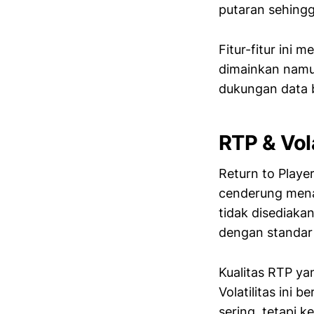
putaran sehing
Fitur-fitur ini
dimainkan namu
dukungan data b
RTP & Vola
Return to Playe
cenderung menar
tidak disediakan
dengan standar 
Kualitas RTP yan
Volatilitas ini
sering, tetapi k