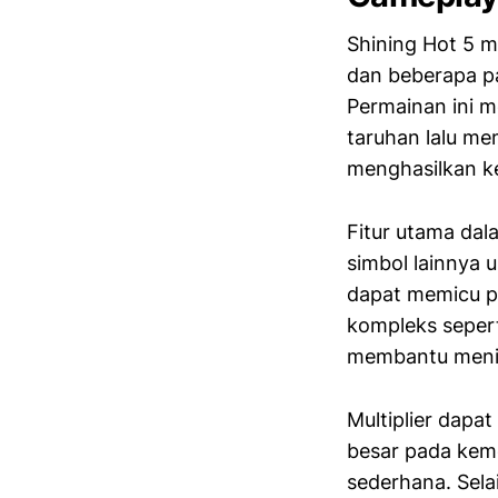
Shining Hot 5 
dan beberapa p
Permainan ini 
taruhan lalu m
menghasilkan 
Fitur utama dal
simbol lainnya
dapat memicu pu
kompleks sepert
membantu menin
Multiplier dap
besar pada kem
sederhana. Sel