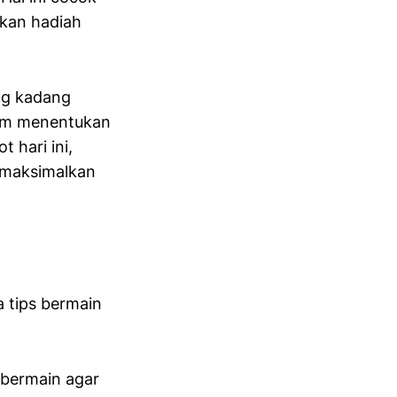
tkan hadiah
ang kadang
lam menentukan
 hari ini,
emaksimalkan
 tips bermain
 bermain agar