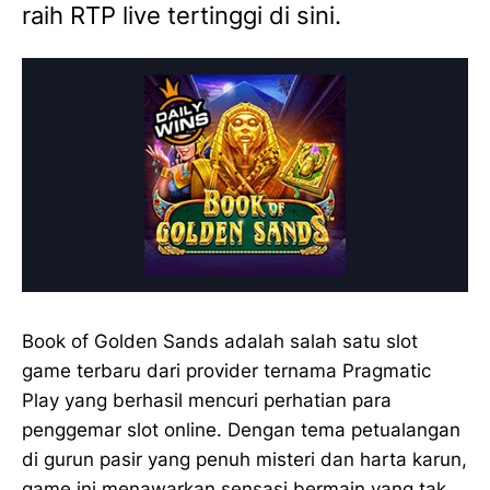
raih RTP live tertinggi di sini.
Book of Golden Sands adalah salah satu slot
game terbaru dari provider ternama Pragmatic
Play yang berhasil mencuri perhatian para
penggemar slot online. Dengan tema petualangan
di gurun pasir yang penuh misteri dan harta karun,
game ini menawarkan sensasi bermain yang tak