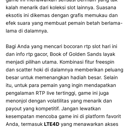
kalah menarik dari koleksi slot lainnya. Suasana
eksotis ini dikemas dengan grafis memukau dan
efek suara yang membuat pemain betah berlama-
lama di dalamnya.
Bagi Anda yang mencari bocoran rtp slot hari ini
dan info rtp gacor, Book of Golden Sands layak
menjadi pilihan utama. Kombinasi fitur freespin
dan scatter hoki di dalamnya memberikan peluang
besar untuk memenangkan hadiah besar. Selain
itu, untuk para pemain yang ingin mendapatkan
pengalaman RTP live tertinggi, game ini juga
menonjol dengan volatilitas yang menarik dan
payout yang kompetitif. Jangan lewatkan
kesempatan mencoba game ini di platform favorit
Anda, termasuk
LTE4D
yang menawarkan akses