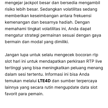
mengejar jackpot besar dan bersedia mengambil
risiko lebih besar. Sedangkan volatilitas sedang
memberikan keseimbangan antara frekuensi
kemenangan dan besarnya hadiah. Dengan
memahami tingkat volatilitas ini, Anda dapat
mengatur strategi permainan sesuai dengan gaya
bermain dan modal yang dimiliki.
Jangan lupa untuk selalu mengecek bocoran rtp
slot hari ini untuk mendapatkan perkiraan RTP live
tertinggi yang bisa meningkatkan peluang menang
dalam sesi tertentu. Informasi ini bisa Anda
temukan melalui
LTE4D
dan sumber terpercaya
lainnya yang secara rutin mengupdate data slot
favorit para pemain.