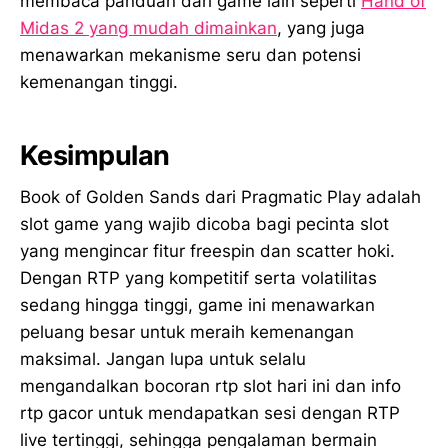
membaca panduan dari game lain seperti
Hand of
Midas 2 yang mudah dimainkan
, yang juga
menawarkan mekanisme seru dan potensi
kemenangan tinggi.
Kesimpulan
Book of Golden Sands dari Pragmatic Play adalah
slot game yang wajib dicoba bagi pecinta slot
yang mengincar fitur freespin dan scatter hoki.
Dengan RTP yang kompetitif serta volatilitas
sedang hingga tinggi, game ini menawarkan
peluang besar untuk meraih kemenangan
maksimal. Jangan lupa untuk selalu
mengandalkan bocoran rtp slot hari ini dan info
rtp gacor untuk mendapatkan sesi dengan RTP
live tertinggi, sehingga pengalaman bermain