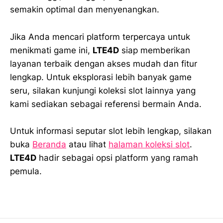
semakin optimal dan menyenangkan.
Jika Anda mencari platform terpercaya untuk
menikmati game ini,
LTE4D
siap memberikan
layanan terbaik dengan akses mudah dan fitur
lengkap. Untuk eksplorasi lebih banyak game
seru, silakan kunjungi koleksi slot lainnya yang
kami sediakan sebagai referensi bermain Anda.
Untuk informasi seputar slot lebih lengkap, silakan
buka
Beranda
atau lihat
halaman koleksi slot
.
LTE4D
hadir sebagai opsi platform yang ramah
pemula.