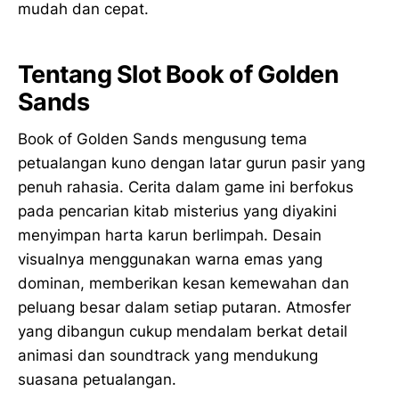
mudah dan cepat.
Tentang Slot Book of Golden
Sands
Book of Golden Sands mengusung tema
petualangan kuno dengan latar gurun pasir yang
penuh rahasia. Cerita dalam game ini berfokus
pada pencarian kitab misterius yang diyakini
menyimpan harta karun berlimpah. Desain
visualnya menggunakan warna emas yang
dominan, memberikan kesan kemewahan dan
peluang besar dalam setiap putaran. Atmosfer
yang dibangun cukup mendalam berkat detail
animasi dan soundtrack yang mendukung
suasana petualangan.