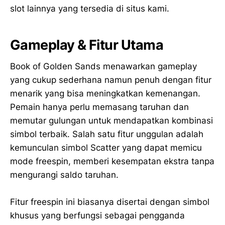
slot lainnya yang tersedia di situs kami.
Gameplay & Fitur Utama
Book of Golden Sands menawarkan gameplay
yang cukup sederhana namun penuh dengan fitur
menarik yang bisa meningkatkan kemenangan.
Pemain hanya perlu memasang taruhan dan
memutar gulungan untuk mendapatkan kombinasi
simbol terbaik. Salah satu fitur unggulan adalah
kemunculan simbol Scatter yang dapat memicu
mode freespin, memberi kesempatan ekstra tanpa
mengurangi saldo taruhan.
Fitur freespin ini biasanya disertai dengan simbol
khusus yang berfungsi sebagai pengganda