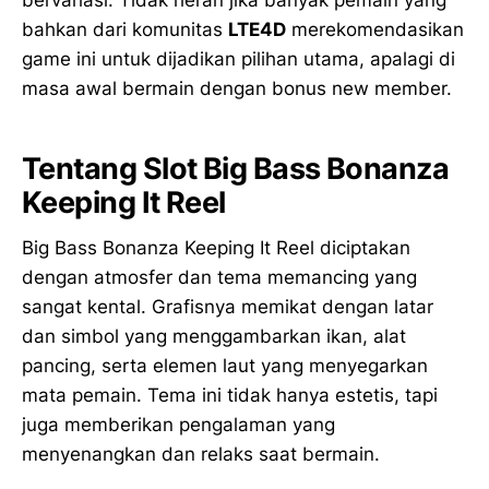
bervariasi. Tidak heran jika banyak pemain yang
bahkan dari komunitas
LTE4D
merekomendasikan
game ini untuk dijadikan pilihan utama, apalagi di
masa awal bermain dengan bonus new member.
Tentang Slot Big Bass Bonanza
Keeping It Reel
Big Bass Bonanza Keeping It Reel diciptakan
dengan atmosfer dan tema memancing yang
sangat kental. Grafisnya memikat dengan latar
dan simbol yang menggambarkan ikan, alat
pancing, serta elemen laut yang menyegarkan
mata pemain. Tema ini tidak hanya estetis, tapi
juga memberikan pengalaman yang
menyenangkan dan relaks saat bermain.