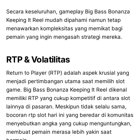
Secara keseluruhan, gameplay Big Bass Bonanza
Keeping It Reel mudah dipahami namun tetap
menawarkan kompleksitas yang memikat bagi
pemain yang ingin mengasah strategi mereka.
RTP & Volatilitas
Return to Player (RTP) adalah aspek krusial yang
menjadi pertimbangan utama saat memilih slot
game. Big Bass Bonanza Keeping It Reel dikenal
memiliki RTP yang cukup kompetitif di antara slot
lainnya di pasaran. Meskipun tidak selalu sama,
bocoran rtp slot hari ini yang beredar di komunitas
menyebutkan angka yang cukup menguntungkan,
membuat pemain merasa lebih yakin saat