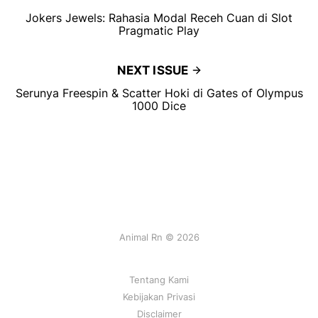
Jokers Jewels: Rahasia Modal Receh Cuan di Slot
Pragmatic Play
NEXT ISSUE
Serunya Freespin & Scatter Hoki di Gates of Olympus
1000 Dice
Animal Rn © 2026
Tentang Kami
Kebijakan Privasi
Disclaimer