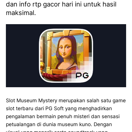
dan info rtp gacor hari ini untuk hasil
maksimal.
Slot Museum Mystery merupakan salah satu game
slot terbaru dari PG Soft yang menghadirkan
pengalaman bermain penuh misteri dan sensasi
petualangan di dunia museum kuno. Dengan