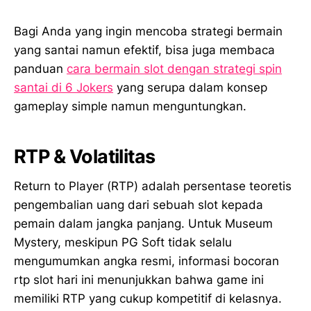
Bagi Anda yang ingin mencoba strategi bermain
yang santai namun efektif, bisa juga membaca
panduan
cara bermain slot dengan strategi spin
santai di 6 Jokers
yang serupa dalam konsep
gameplay simple namun menguntungkan.
RTP & Volatilitas
Return to Player (RTP) adalah persentase teoretis
pengembalian uang dari sebuah slot kepada
pemain dalam jangka panjang. Untuk Museum
Mystery, meskipun PG Soft tidak selalu
mengumumkan angka resmi, informasi bocoran
rtp slot hari ini menunjukkan bahwa game ini
memiliki RTP yang cukup kompetitif di kelasnya.