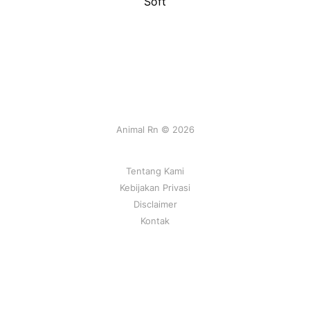
Soft
Animal Rn © 2026
Tentang Kami
Kebijakan Privasi
Disclaimer
Kontak