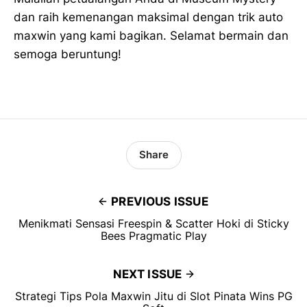
dan raih kemenangan maksimal dengan trik auto
maxwin yang kami bagikan. Selamat bermain dan
semoga beruntung!
Share
PREVIOUS ISSUE
Menikmati Sensasi Freespin & Scatter Hoki di Sticky
Bees Pragmatic Play
NEXT ISSUE
Strategi Tips Pola Maxwin Jitu di Slot Pinata Wins PG