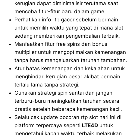
kerugian dapat diminimalisir terutama saat
mencoba fitur-fitur baru dalam game.
Perhatikan info rtp gacor sebelum bermain
untuk memilih waktu yang tepat di mana slot
sedang memberikan pengembalian terbaik.
Manfaatkan fitur free spins dan bonus
multiplier untuk mengoptimalkan kemenangan
tanpa harus mengeluarkan taruhan tambahan.
Atur batas kemenangan dan kekalahan untuk
menghindari kerugian besar akibat bermain
terlalu lama tanpa strategi.
Gunakan strategi spin santai dan jangan
terburu-buru meningkatkan taruhan secara
drastis setelah beberapa kemenangan kecil.
Selalu cek update bocoran rtp slot hari ini di
platform terpercaya seperti
LTE4D
untuk
mengetahui kapan waktu terbaik melakukan