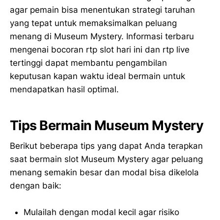
agar pemain bisa menentukan strategi taruhan
yang tepat untuk memaksimalkan peluang
menang di Museum Mystery. Informasi terbaru
mengenai bocoran rtp slot hari ini dan rtp live
tertinggi dapat membantu pengambilan
keputusan kapan waktu ideal bermain untuk
mendapatkan hasil optimal.
Tips Bermain Museum Mystery
Berikut beberapa tips yang dapat Anda terapkan
saat bermain slot Museum Mystery agar peluang
menang semakin besar dan modal bisa dikelola
dengan baik:
Mulailah dengan modal kecil agar risiko