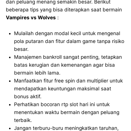
dan peluang menang semakin besar. Berikut
beberapa tips yang bisa diterapkan saat bermain
Vampires vs Wolves
:
Mulailah dengan modal kecil untuk mengenal
pola putaran dan fitur dalam game tanpa risiko
besar.
Manajemen bankroll sangat penting, tetapkan
batas kerugian dan kemenangan agar bisa
bermain lebih lama.
Manfaatkan fitur free spin dan multiplier untuk
mendapatkan keuntungan maksimal saat
bonus aktif.
Perhatikan bocoran rtp slot hari ini untuk
menentukan waktu bermain dengan peluang
terbaik.
Jangan terburu-buru meningkatkan taruhan,