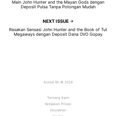
Main John Hunter and the Mayan Gods dengan
Deposit Pulsa Tanpa Potongan Mudah
NEXT ISSUE
Rasakan Sensasi John Hunter and the Book of Tut
Megaways dengan Deposit Dana OVO Gopay
Animal Rn © 2026
Tentang Kami
Kebijakan Privasi
Disclaimer