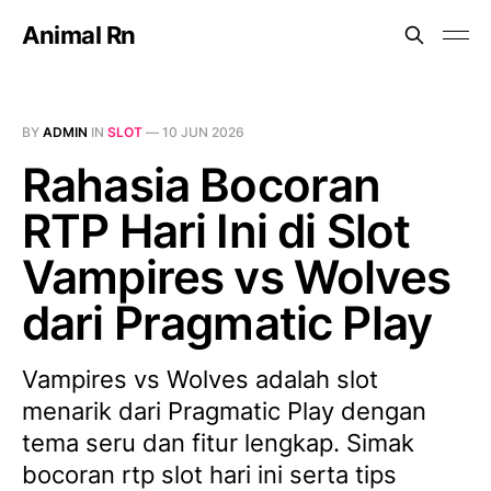
Animal Rn
BY
ADMIN
IN
SLOT
—
10 JUN 2026
Rahasia Bocoran
RTP Hari Ini di Slot
Vampires vs Wolves
dari Pragmatic Play
Vampires vs Wolves adalah slot
menarik dari Pragmatic Play dengan
tema seru dan fitur lengkap. Simak
bocoran rtp slot hari ini serta tips