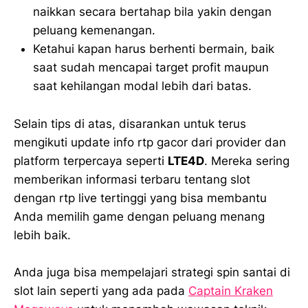
naikkan secara bertahap bila yakin dengan
peluang kemenangan.
Ketahui kapan harus berhenti bermain, baik
saat sudah mencapai target profit maupun
saat kehilangan modal lebih dari batas.
Selain tips di atas, disarankan untuk terus
mengikuti update info rtp gacor dari provider dan
platform terpercaya seperti
LTE4D
. Mereka sering
memberikan informasi terbaru tentang slot
dengan rtp live tertinggi yang bisa membantu
Anda memilih game dengan peluang menang
lebih baik.
Anda juga bisa mempelajari strategi spin santai di
slot lain seperti yang ada pada
Captain Kraken