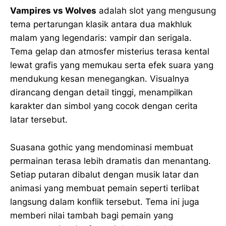
Vampires vs Wolves
adalah slot yang mengusung
tema pertarungan klasik antara dua makhluk
malam yang legendaris: vampir dan serigala.
Tema gelap dan atmosfer misterius terasa kental
lewat grafis yang memukau serta efek suara yang
mendukung kesan menegangkan. Visualnya
dirancang dengan detail tinggi, menampilkan
karakter dan simbol yang cocok dengan cerita
latar tersebut.
Suasana gothic yang mendominasi membuat
permainan terasa lebih dramatis dan menantang.
Setiap putaran dibalut dengan musik latar dan
animasi yang membuat pemain seperti terlibat
langsung dalam konflik tersebut. Tema ini juga
memberi nilai tambah bagi pemain yang