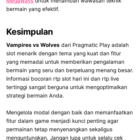
Megaways
untuk menambah wawasan teknik
bermain yang efektif.
Kesimpulan
Vampires vs Wolves
dari Pragmatic Play adalah
slot menarik dengan tema yang kuat dan fitur
yang memadai untuk memberikan pengalaman
bermain yang seru dan berpeluang menang besar.
Informasi bocoran rtp slot hari ini dan rtp live
tertinggi sangat berguna untuk mengoptimalkan
strategi bermain Anda.
Mengelola modal dengan baik dan memanfaatkan
fitur dalam game menjadi kunci penting agar
permainan tetap menyenangkan sekaligus
menguntungkan. Jangan lupa untuk selalu cek