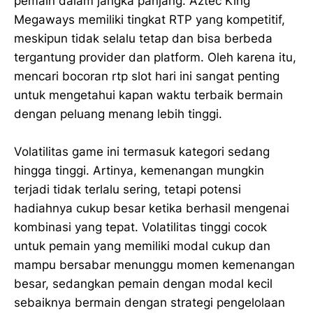
pemain dalam jangka panjang. Aztec King
Megaways memiliki tingkat RTP yang kompetitif,
meskipun tidak selalu tetap dan bisa berbeda
tergantung provider dan platform. Oleh karena itu,
mencari bocoran rtp slot hari ini sangat penting
untuk mengetahui kapan waktu terbaik bermain
dengan peluang menang lebih tinggi.
Volatilitas game ini termasuk kategori sedang
hingga tinggi. Artinya, kemenangan mungkin
terjadi tidak terlalu sering, tetapi potensi
hadiahnya cukup besar ketika berhasil mengenai
kombinasi yang tepat. Volatilitas tinggi cocok
untuk pemain yang memiliki modal cukup dan
mampu bersabar menunggu momen kemenangan
besar, sedangkan pemain dengan modal kecil
sebaiknya bermain dengan strategi pengelolaan