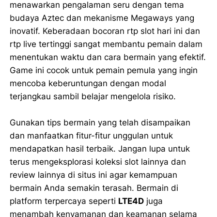
menawarkan pengalaman seru dengan tema
budaya Aztec dan mekanisme Megaways yang
inovatif. Keberadaan bocoran rtp slot hari ini dan
rtp live tertinggi sangat membantu pemain dalam
menentukan waktu dan cara bermain yang efektif.
Game ini cocok untuk pemain pemula yang ingin
mencoba keberuntungan dengan modal
terjangkau sambil belajar mengelola risiko.
Gunakan tips bermain yang telah disampaikan
dan manfaatkan fitur-fitur unggulan untuk
mendapatkan hasil terbaik. Jangan lupa untuk
terus mengeksplorasi koleksi slot lainnya dan
review lainnya di situs ini agar kemampuan
bermain Anda semakin terasah. Bermain di
platform terpercaya seperti
LTE4D
juga
menambah kenyamanan dan keamanan selama