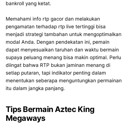
bankroll yang ketat.
Memahami info rtp gacor dan melakukan
pengamatan terhadap rtp live tertinggi bisa
menjadi strategi tambahan untuk mengoptimalkan
modal Anda. Dengan pendekatan ini, pemain
dapat menyesuaikan taruhan dan waktu bermain
supaya peluang menang bisa makin optimal. Perlu
diingat bahwa RTP bukan jaminan menang di
setiap putaran, tapi indikator penting dalam
menentukan seberapa menguntungkan permainan
itu dalam jangka panjang.
Tips Bermain Aztec King
Megaways