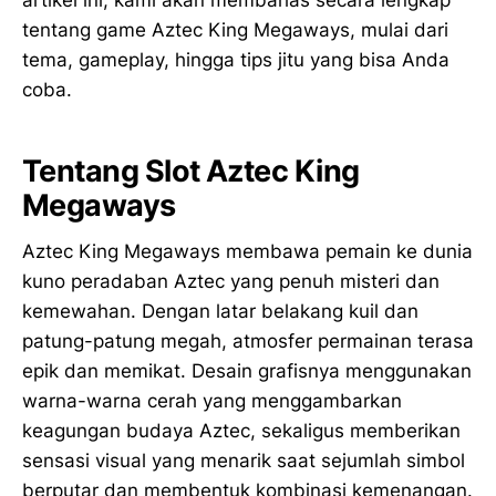
artikel ini, kami akan membahas secara lengkap
tentang game Aztec King Megaways, mulai dari
tema, gameplay, hingga tips jitu yang bisa Anda
coba.
Tentang Slot Aztec King
Megaways
Aztec King Megaways membawa pemain ke dunia
kuno peradaban Aztec yang penuh misteri dan
kemewahan. Dengan latar belakang kuil dan
patung-patung megah, atmosfer permainan terasa
epik dan memikat. Desain grafisnya menggunakan
warna-warna cerah yang menggambarkan
keagungan budaya Aztec, sekaligus memberikan
sensasi visual yang menarik saat sejumlah simbol
berputar dan membentuk kombinasi kemenangan.