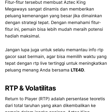
Fitur-fitur tersebut membuat Aztec King
Megaways sangat dinamis dan memberikan
peluang kemenangan yang besar jika dimainkan
dengan strategi tepat. Dengan memahami fitur-
fitur ini, pemain bisa lebih mudah meraih potensi
hadiah maksimal.
Jangan lupa juga untuk selalu memantau info rtp
gacor saat bermain, agar bisa memilih waktu yang
tepat dengan rtp live tertinggi untuk meningkatkan
peluang menang Anda bersama
LTE4D
.
RTP & Volatilitas
Return to Player (RTP) adalah persentase teoretis
dari total taruhan yang akan dikembalikan ke