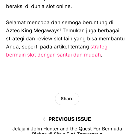
beraksi di dunia slot online.
Selamat mencoba dan semoga beruntung di
Aztec King Megaways! Temukan juga berbagai
strategi dan review slot lain yang bisa membantu
Anda, seperti pada artikel tentang
strategi
bermain slot dengan santai dan mudah
.
Share
PREVIOUS ISSUE
Jelajahi John Hunter and the Quest For Bermuda
Riches di Situs Slot Terpercaya