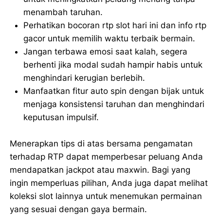
menambah taruhan.
Perhatikan bocoran rtp slot hari ini dan info rtp
gacor untuk memilih waktu terbaik bermain.
Jangan terbawa emosi saat kalah, segera
berhenti jika modal sudah hampir habis untuk
menghindari kerugian berlebih.
Manfaatkan fitur auto spin dengan bijak untuk
menjaga konsistensi taruhan dan menghindari
keputusan impulsif.
Menerapkan tips di atas bersama pengamatan
terhadap RTP dapat memperbesar peluang Anda
mendapatkan jackpot atau maxwin. Bagi yang
ingin memperluas pilihan, Anda juga dapat melihat
koleksi slot lainnya untuk menemukan permainan
yang sesuai dengan gaya bermain.