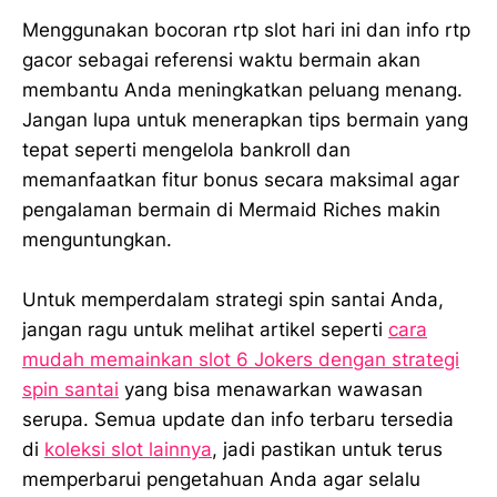
Menggunakan bocoran rtp slot hari ini dan info rtp
gacor sebagai referensi waktu bermain akan
membantu Anda meningkatkan peluang menang.
Jangan lupa untuk menerapkan tips bermain yang
tepat seperti mengelola bankroll dan
memanfaatkan fitur bonus secara maksimal agar
pengalaman bermain di Mermaid Riches makin
menguntungkan.
Untuk memperdalam strategi spin santai Anda,
jangan ragu untuk melihat artikel seperti
cara
mudah memainkan slot 6 Jokers dengan strategi
spin santai
yang bisa menawarkan wawasan
serupa. Semua update dan info terbaru tersedia
di
koleksi slot lainnya
, jadi pastikan untuk terus
memperbarui pengetahuan Anda agar selalu