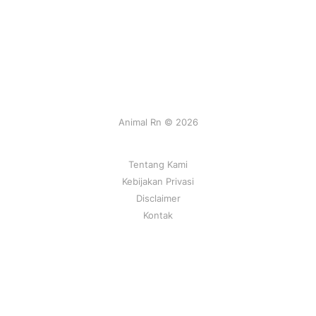
Animal Rn © 2026
Tentang Kami
Kebijakan Privasi
Disclaimer
Kontak