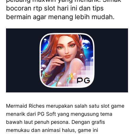
bocoran rtp slot hari ini dan tips
bermain agar menang lebih mudah.
Mermaid Riches merupakan salah satu slot game
menarik dari PG Soft yang mengusung tema
bawah laut penuh pesona. Dengan grafis
memukau dan animasi halus, game ini