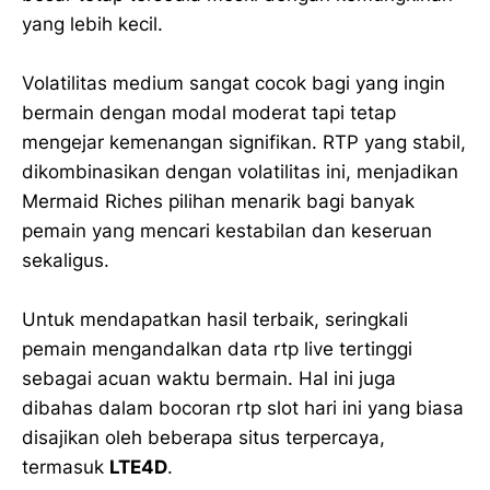
yang lebih kecil.
Volatilitas medium sangat cocok bagi yang ingin
bermain dengan modal moderat tapi tetap
mengejar kemenangan signifikan. RTP yang stabil,
dikombinasikan dengan volatilitas ini, menjadikan
Mermaid Riches pilihan menarik bagi banyak
pemain yang mencari kestabilan dan keseruan
sekaligus.
Untuk mendapatkan hasil terbaik, seringkali
pemain mengandalkan data rtp live tertinggi
sebagai acuan waktu bermain. Hal ini juga
dibahas dalam bocoran rtp slot hari ini yang biasa
disajikan oleh beberapa situs terpercaya,
termasuk
LTE4D
.