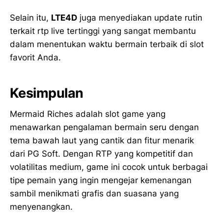
Selain itu,
LTE4D
juga menyediakan update rutin
terkait rtp live tertinggi yang sangat membantu
dalam menentukan waktu bermain terbaik di slot
favorit Anda.
Kesimpulan
Mermaid Riches adalah slot game yang
menawarkan pengalaman bermain seru dengan
tema bawah laut yang cantik dan fitur menarik
dari PG Soft. Dengan RTP yang kompetitif dan
volatilitas medium, game ini cocok untuk berbagai
tipe pemain yang ingin mengejar kemenangan
sambil menikmati grafis dan suasana yang
menyenangkan.