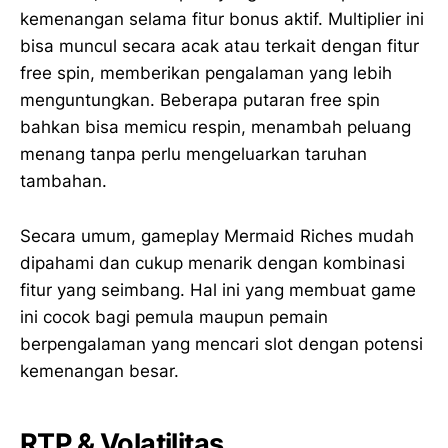
kemenangan selama fitur bonus aktif. Multiplier ini
bisa muncul secara acak atau terkait dengan fitur
free spin, memberikan pengalaman yang lebih
menguntungkan. Beberapa putaran free spin
bahkan bisa memicu respin, menambah peluang
menang tanpa perlu mengeluarkan taruhan
tambahan.
Secara umum, gameplay Mermaid Riches mudah
dipahami dan cukup menarik dengan kombinasi
fitur yang seimbang. Hal ini yang membuat game
ini cocok bagi pemula maupun pemain
berpengalaman yang mencari slot dengan potensi
kemenangan besar.
RTP & Volatilitas