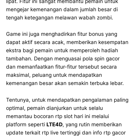
lipat. Fitur ini sangat membantu pemain untuk
mengejar kemenangan dalam jumlah besar di
tengah ketegangan melawan wabah zombi.
Game ini juga menghadirkan fitur bonus yang
dapat aktif secara acak, memberikan kesempatan
ekstra bagi pemain untuk memperoleh hadiah
tambahan. Dengan menguasai pola spin gacor
dan memanfaatkan fitur-fitur tersebut secara
maksimal, peluang untuk mendapatkan
kemenangan besar akan semakin terbuka lebar.
Tentunya, untuk mendapatkan pengalaman paling
optimal, pemain dianjurkan untuk selalu
memantau bocoran rtp slot hari ini melalui
platform seperti
LTE4D
, yang rutin memberikan
update terkait rtp live tertinggi dan info rtp gacor