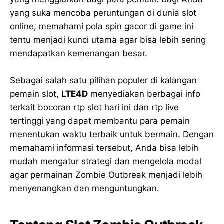
yang suka mencoba peruntungan di dunia slot
online, memahami pola spin gacor di game ini
tentu menjadi kunci utama agar bisa lebih sering
mendapatkan kemenangan besar.
Sebagai salah satu pilihan populer di kalangan
pemain slot,
LTE4D
menyediakan berbagai info
terkait bocoran rtp slot hari ini dan rtp live
tertinggi yang dapat membantu para pemain
menentukan waktu terbaik untuk bermain. Dengan
memahami informasi tersebut, Anda bisa lebih
mudah mengatur strategi dan mengelola modal
agar permainan Zombie Outbreak menjadi lebih
menyenangkan dan menguntungkan.