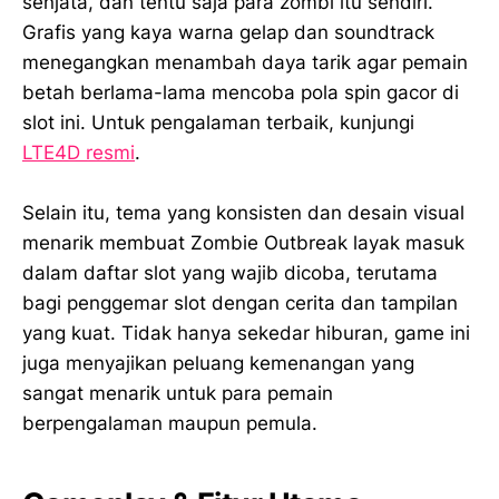
senjata, dan tentu saja para zombi itu sendiri.
Grafis yang kaya warna gelap dan soundtrack
menegangkan menambah daya tarik agar pemain
betah berlama-lama mencoba pola spin gacor di
slot ini. Untuk pengalaman terbaik, kunjungi
LTE4D resmi
.
Selain itu, tema yang konsisten dan desain visual
menarik membuat Zombie Outbreak layak masuk
dalam daftar slot yang wajib dicoba, terutama
bagi penggemar slot dengan cerita dan tampilan
yang kuat. Tidak hanya sekedar hiburan, game ini
juga menyajikan peluang kemenangan yang
sangat menarik untuk para pemain
berpengalaman maupun pemula.