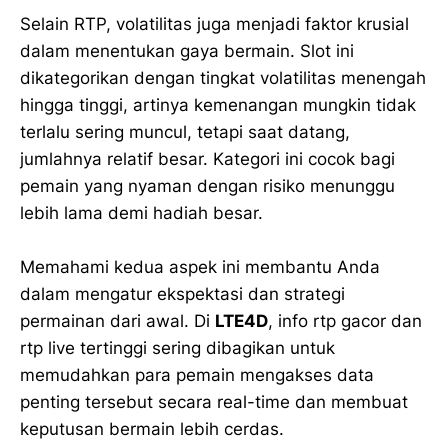
Selain RTP, volatilitas juga menjadi faktor krusial
dalam menentukan gaya bermain. Slot ini
dikategorikan dengan tingkat volatilitas menengah
hingga tinggi, artinya kemenangan mungkin tidak
terlalu sering muncul, tetapi saat datang,
jumlahnya relatif besar. Kategori ini cocok bagi
pemain yang nyaman dengan risiko menunggu
lebih lama demi hadiah besar.
Memahami kedua aspek ini membantu Anda
dalam mengatur ekspektasi dan strategi
permainan dari awal. Di
LTE4D
, info rtp gacor dan
rtp live tertinggi sering dibagikan untuk
memudahkan para pemain mengakses data
penting tersebut secara real-time dan membuat
keputusan bermain lebih cerdas.