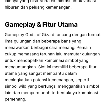
lainnya yang bisa Anda eksplorasi untuk variasi
hiburan dan peluang kemenangan.
Gameplay & Fitur Utama
Gameplay Gods of Giza dirancang dengan format
lima gulungan dan beberapa baris yang
menawarkan berbagai cara menang. Pemain
cukup memasang taruhan lalu memutar gulungan
untuk mendapatkan kombinasi simbol yang
menguntungkan. Slot ini memiliki beberapa fitur
utama yang sangat membantu dalam
meningkatkan potensi kemenangan, seperti
simbol wild yang berfungsi menggantikan simbol
lain dan mempermudah terbentuknya kombinasi
pemenang.