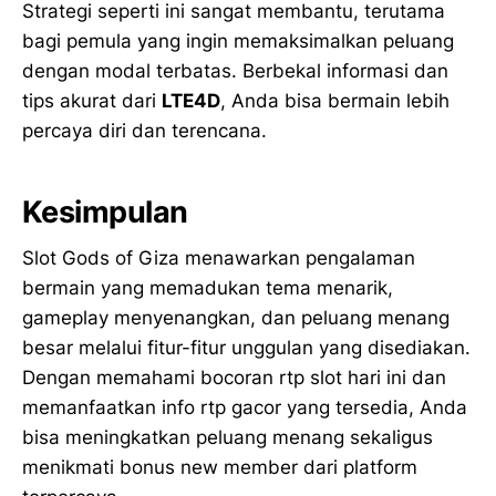
Strategi seperti ini sangat membantu, terutama
bagi pemula yang ingin memaksimalkan peluang
dengan modal terbatas. Berbekal informasi dan
tips akurat dari
LTE4D
, Anda bisa bermain lebih
percaya diri dan terencana.
Kesimpulan
Slot Gods of Giza menawarkan pengalaman
bermain yang memadukan tema menarik,
gameplay menyenangkan, dan peluang menang
besar melalui fitur-fitur unggulan yang disediakan.
Dengan memahami bocoran rtp slot hari ini dan
memanfaatkan info rtp gacor yang tersedia, Anda
bisa meningkatkan peluang menang sekaligus
menikmati bonus new member dari platform