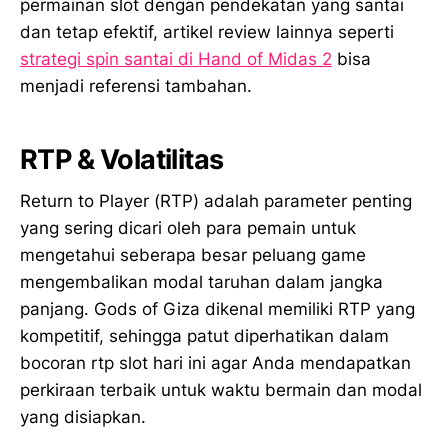
permainan slot dengan pendekatan yang santai
dan tetap efektif, artikel review lainnya seperti
strategi spin santai di Hand of Midas 2
bisa
menjadi referensi tambahan.
RTP & Volatilitas
Return to Player (RTP) adalah parameter penting
yang sering dicari oleh para pemain untuk
mengetahui seberapa besar peluang game
mengembalikan modal taruhan dalam jangka
panjang. Gods of Giza dikenal memiliki RTP yang
kompetitif, sehingga patut diperhatikan dalam
bocoran rtp slot hari ini agar Anda mendapatkan
perkiraan terbaik untuk waktu bermain dan modal
yang disiapkan.