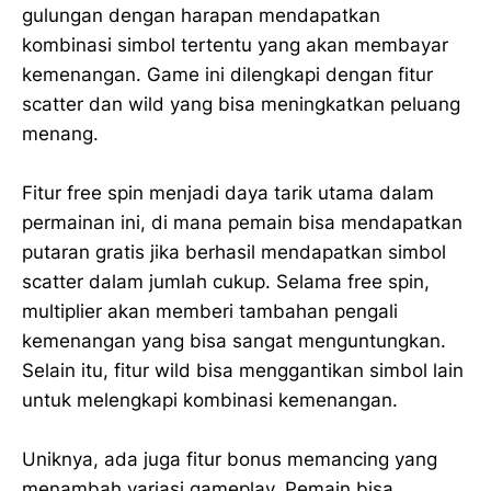
gulungan dengan harapan mendapatkan
kombinasi simbol tertentu yang akan membayar
kemenangan. Game ini dilengkapi dengan fitur
scatter dan wild yang bisa meningkatkan peluang
menang.
Fitur free spin menjadi daya tarik utama dalam
permainan ini, di mana pemain bisa mendapatkan
putaran gratis jika berhasil mendapatkan simbol
scatter dalam jumlah cukup. Selama free spin,
multiplier akan memberi tambahan pengali
kemenangan yang bisa sangat menguntungkan.
Selain itu, fitur wild bisa menggantikan simbol lain
untuk melengkapi kombinasi kemenangan.
Uniknya, ada juga fitur bonus memancing yang
menambah variasi gameplay. Pemain bisa