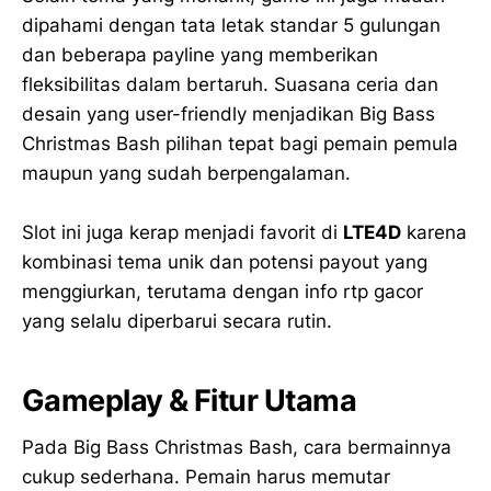
dipahami dengan tata letak standar 5 gulungan
dan beberapa payline yang memberikan
fleksibilitas dalam bertaruh. Suasana ceria dan
desain yang user-friendly menjadikan Big Bass
Christmas Bash pilihan tepat bagi pemain pemula
maupun yang sudah berpengalaman.
Slot ini juga kerap menjadi favorit di
LTE4D
karena
kombinasi tema unik dan potensi payout yang
menggiurkan, terutama dengan info rtp gacor
yang selalu diperbarui secara rutin.
Gameplay & Fitur Utama
Pada Big Bass Christmas Bash, cara bermainnya
cukup sederhana. Pemain harus memutar