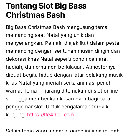
Tentang Slot Big Bass
Christmas Bash
Big Bass Christmas Bash mengusung tema
memancing saat Natal yang unik dan
menyenangkan. Pemain diajak ikut dalam pesta
memancing dengan sentuhan musim dingin dan
dekorasi khas Natal seperti pohon cemara,
hadiah, dan ornamen berkilauan. Atmosfernya
dibuat begitu hidup dengan latar belakang musik
khas Natal yang meriah serta animasi penuh
warna. Tema ini jarang ditemukan di slot online
sehingga memberikan kesan baru bagi para
penggemar slot. Untuk pengalaman terbaik,
kunjungi
https://lte4dori.com
.
Selain tema yang menarik, game ini juga mudah