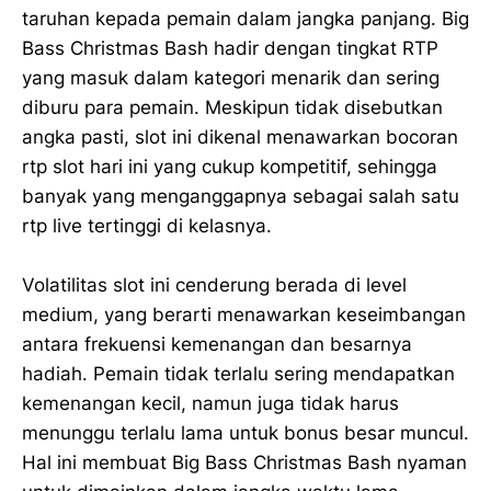
taruhan kepada pemain dalam jangka panjang. Big
Bass Christmas Bash hadir dengan tingkat RTP
yang masuk dalam kategori menarik dan sering
diburu para pemain. Meskipun tidak disebutkan
angka pasti, slot ini dikenal menawarkan bocoran
rtp slot hari ini yang cukup kompetitif, sehingga
banyak yang menganggapnya sebagai salah satu
rtp live tertinggi di kelasnya.
Volatilitas slot ini cenderung berada di level
medium, yang berarti menawarkan keseimbangan
antara frekuensi kemenangan dan besarnya
hadiah. Pemain tidak terlalu sering mendapatkan
kemenangan kecil, namun juga tidak harus
menunggu terlalu lama untuk bonus besar muncul.
Hal ini membuat Big Bass Christmas Bash nyaman