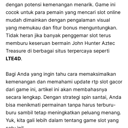
dengan potensi kemenangan menarik. Game ini
cocok untuk para pemain yang mencari slot online
mudah dimainkan dengan pengalaman visual
yang memukau dan fitur bonus menguntungkan.
Tidak heran jika banyak penggemar slot terus
memburu keseruan bermain John Hunter Aztec
Treasure di berbagai situs terpercaya seperti
LTE4D
.
Bagi Anda yang ingin tahu cara memaksimalkan
kemenangan dan memahami update rtp slot gacor
dari game ini, artikel ini akan membahasnya
secara lengkap. Dengan strategi spin santai, Anda
bisa menikmati permainan tanpa harus terburu-
buru sambil tetap meningkatkan peluang menang.
Yuk, kita gali lebih dalam tentang game slot yang