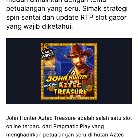
petualangan yang seru. Simak strategi
spin santai dan update RTP slot gacor
yang wajib diketahui.
John Hunter Aztec Treasure adalah salah satu slot
online terbaru dari Pragmatic Play yang
menghadirkan petualangan seru di hutan Aztec