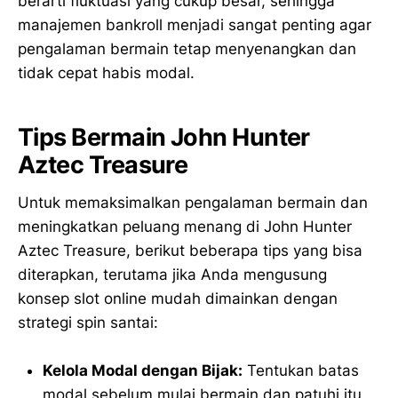
berarti fluktuasi yang cukup besar, sehingga
manajemen bankroll menjadi sangat penting agar
pengalaman bermain tetap menyenangkan dan
tidak cepat habis modal.
Tips Bermain John Hunter
Aztec Treasure
Untuk memaksimalkan pengalaman bermain dan
meningkatkan peluang menang di John Hunter
Aztec Treasure, berikut beberapa tips yang bisa
diterapkan, terutama jika Anda mengusung
konsep slot online mudah dimainkan dengan
strategi spin santai:
Kelola Modal dengan Bijak:
Tentukan batas
modal sebelum mulai bermain dan patuhi itu.