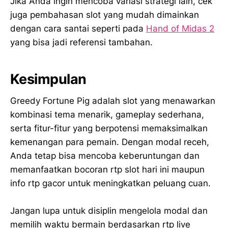
Jika Anda ingin mencoba variasi strategi lain, cek
juga pembahasan slot yang mudah dimainkan
dengan cara santai seperti pada
Hand of Midas 2
yang bisa jadi referensi tambahan.
Kesimpulan
Greedy Fortune Pig adalah slot yang menawarkan
kombinasi tema menarik, gameplay sederhana,
serta fitur-fitur yang berpotensi memaksimalkan
kemenangan para pemain. Dengan modal receh,
Anda tetap bisa mencoba keberuntungan dan
memanfaatkan bocoran rtp slot hari ini maupun
info rtp gacor untuk meningkatkan peluang cuan.
Jangan lupa untuk disiplin mengelola modal dan
memilih waktu bermain berdasarkan rtp live