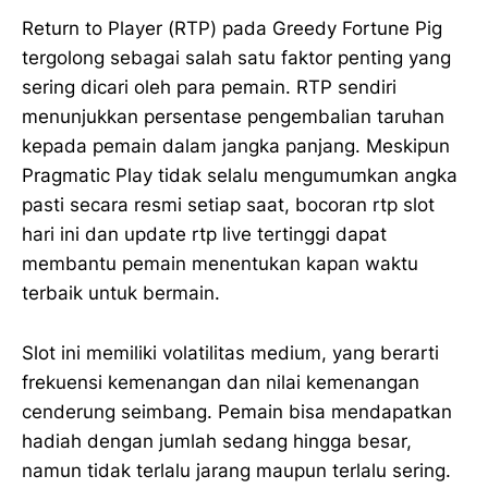
Return to Player (RTP) pada Greedy Fortune Pig
tergolong sebagai salah satu faktor penting yang
sering dicari oleh para pemain. RTP sendiri
menunjukkan persentase pengembalian taruhan
kepada pemain dalam jangka panjang. Meskipun
Pragmatic Play tidak selalu mengumumkan angka
pasti secara resmi setiap saat, bocoran rtp slot
hari ini dan update rtp live tertinggi dapat
membantu pemain menentukan kapan waktu
terbaik untuk bermain.
Slot ini memiliki volatilitas medium, yang berarti
frekuensi kemenangan dan nilai kemenangan
cenderung seimbang. Pemain bisa mendapatkan
hadiah dengan jumlah sedang hingga besar,
namun tidak terlalu jarang maupun terlalu sering.