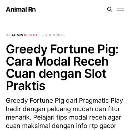
Animal Rn
BY
ADMIN
IN
SLOT
—
16 JUN 2026
Greedy Fortune Pig:
Cara Modal Receh
Cuan dengan Slot
Praktis
Greedy Fortune Pig dari Pragmatic Play
hadir dengan peluang mudah dan fitur
menarik. Pelajari tips modal receh agar
cuan maksimal dengan info rtp gacor