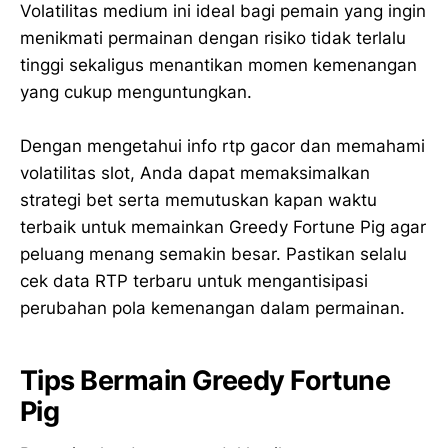
Volatilitas medium ini ideal bagi pemain yang ingin
menikmati permainan dengan risiko tidak terlalu
tinggi sekaligus menantikan momen kemenangan
yang cukup menguntungkan.
Dengan mengetahui info rtp gacor dan memahami
volatilitas slot, Anda dapat memaksimalkan
strategi bet serta memutuskan kapan waktu
terbaik untuk memainkan Greedy Fortune Pig agar
peluang menang semakin besar. Pastikan selalu
cek data RTP terbaru untuk mengantisipasi
perubahan pola kemenangan dalam permainan.
Tips Bermain Greedy Fortune
Pig