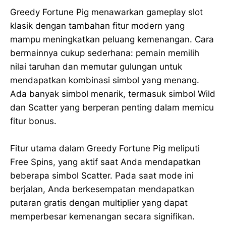
Greedy Fortune Pig menawarkan gameplay slot
klasik dengan tambahan fitur modern yang
mampu meningkatkan peluang kemenangan. Cara
bermainnya cukup sederhana: pemain memilih
nilai taruhan dan memutar gulungan untuk
mendapatkan kombinasi simbol yang menang.
Ada banyak simbol menarik, termasuk simbol Wild
dan Scatter yang berperan penting dalam memicu
fitur bonus.
Fitur utama dalam Greedy Fortune Pig meliputi
Free Spins, yang aktif saat Anda mendapatkan
beberapa simbol Scatter. Pada saat mode ini
berjalan, Anda berkesempatan mendapatkan
putaran gratis dengan multiplier yang dapat
memperbesar kemenangan secara signifikan.