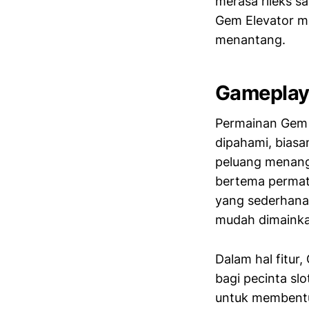
merasa rileks s
Gem Elevator me
menantang.
Gameplay 
Permainan Gem 
dipahami, bias
peluang menang
bertema permat
yang sederhana 
mudah dimainka
Dalam hal fitur
bagi pecinta slo
untuk membentu