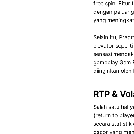
free spin. Fitu
dengan peluang
yang meningkat
Selain itu, Pra
elevator sepert
sensasi mendaki
gameplay Gem E
diinginkan oleh
RTP & Vola
Salah satu hal 
(return to play
secara statisti
gacor yang meng