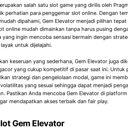
rupakan salah satu slot game yang dirilis oleh Pragm
k perhatian para penggemar slot online. Dengan te
udah dipahami, Gem Elevator menjadi pilihan tepat
lot online mudah dimainkan tanpa harus pusing den
a yang ingin mencoba sensasi bermain dengan strateg
layak untuk dijelajahi.
kan keseruan yang sederhana, Gem Elevator juga di
 gacor yang cukup kompetitif di pasar saat ini. Untuk
kan strategi dan pengelolaan modal, game ini memb
volatilitas yang sesuai sehingga dapat menjadi pen
. Pastikan Anda mencoba Gem Elevator di platform
gar mendapatkan akses terbaik dan fair play.
lot Gem Elevator