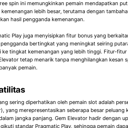
r free spin ini memungkinkan pemain mendapatkan put
 kemenangan lebih besar, terutama dengan tambahan
kan hasil pengganda kemenangan.
gmatic Play juga menyisipkan fitur bonus yang berkai
i pengganda bertingkat yang meningkat seiring puta
 ke tingkat kemenangan yang lebih tinggi. Fitur-fitu
levator tetap menarik tanpa menghilangkan kesan sp
 banyak pemain.
tilitas
yang sering diperhatikan oleh pemain slot adalah per
er), yang merepresentasikan seberapa besar peluang
k dalam jangka panjang. Gem Elevator hadir dengan up
ikuti standar Pragmatic Play, sehingga pemain dap