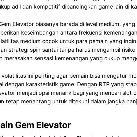
kup adil dan kompetitif dibandingkan game lain di ka
a Gem Elevator biasanya berada di level medium, yang 
erikan keseimbangan antara frekuensi kemenangan 
atilitas medium cocok untuk para pemain yang ingi
n strategi spin santai tanpa harus mengambil risiko t
ngin merasakan sensasi kemenangan yang cukup meng
volatilitas ini penting agar pemain bisa mengatur mo
ai dengan karakteristik game. Dengan RTP yang stabil
vator menjadi opsi menarik bagi yang mencari slot 
n tetap menantang untuk ditekuni dalam jangka pan
ain Gem Elevator