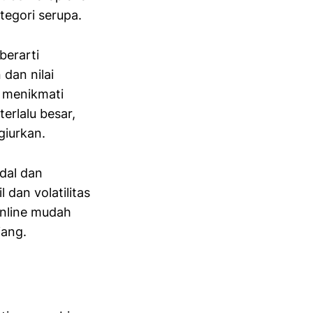
tegori serupa.
berarti
dan nilai
n menikmati
erlalu besar,
giurkan.
dal dan
 dan volatilitas
online mudah
jang.