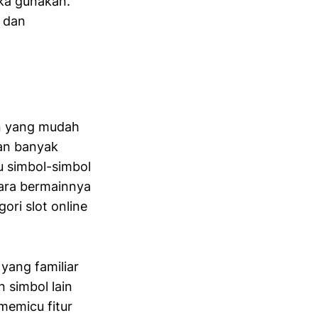
eka gunakan.
u dan
n yang mudah
an banyak
 simbol-simbol
ara bermainnya
ri slot online
yang familiar
n simbol lain
memicu fitur