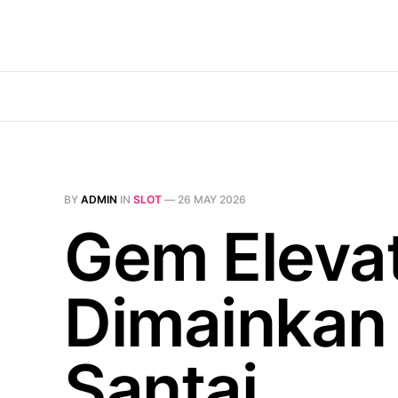
BY
ADMIN
IN
SLOT
—
26 MAY 2026
Gem Elevat
Dimainkan 
Santai