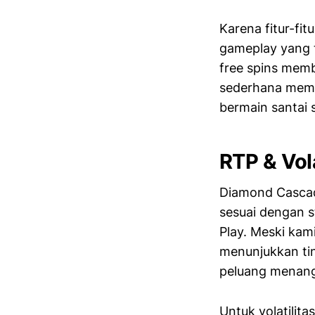
Karena fitur-fi
gameplay yang t
free spins mem
sederhana memb
bermain santai 
RTP & Vola
Diamond Cascad
sesuai dengan s
Play. Meski kami
menunjukkan ti
peluang menang
Untuk volatili