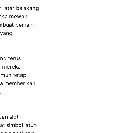
latar belakang
ansa mewah
embuat pemain
 yang
ang terus
a mereka
amun tetap
ena memberikan
ah
ari slot
t simbol jatuh