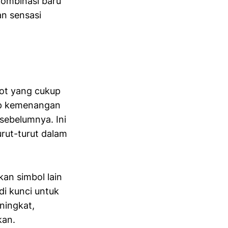
ombinasi baru
n sensasi
ot yang cukup
ap kemenangan
sebelumnya. Ini
rut-turut dalam
kan simbol lain
i kunci untuk
eningkat,
kan.