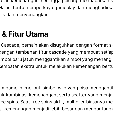
etelah kemenangan, sehingga peluang mendapatkan k
 Hal ini tentu memperkaya gameplay dan menghadirka
nik dan menyenangkan.
& Fitur Utama
Cascade, pemain akan disuguhkan dengan format sl
 dengan tambahan fitur cascade yang membuat seti
imbol baru jatuh menggantikan simbol yang menang 
empatan ekstra untuk melakukan kemenangan bertu
am game ini meliputi simbol wild yang bisa mengganti
k kombinasi kemenangan, serta scatter yang menjad
 spins. Saat free spins aktif, multiplier biasanya m
si kemenangan menjadi lebih besar dan menguntung