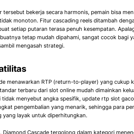
tur tersebut bekerja secara harmonis, pemain bisa men
idak monoton. Fitur cascading reels ditambah dengan
buat setiap putaran terasa penuh kesempatan. Apala
uatnya tetap mudah dipahami, sangat cocok bagi y
sambil mengasah strategi.
tilitas
e menawarkan RTP (return-to-player) yang cukup ko
tandar terbaru dari slot online mudah dimainkan kel
 tidak menyebut angka spesifik, update rtp slot gaco
ngkat pengembalian yang menarik, sehingga para pem
 yang layak untuk diperhitungkan.
tas, Diamond Cascade tergolong dalam kategori mene