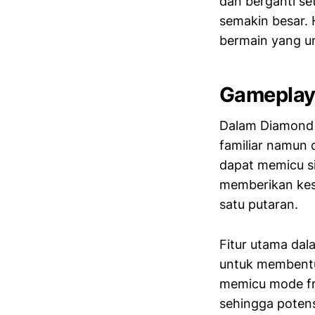
dan berganti s
semakin besar.
bermain yang u
Gameplay 
Dalam Diamond 
familiar namun
dapat memicu s
memberikan kes
satu putaran.
Fitur utama dal
untuk membentu
memicu mode free
sehingga poten