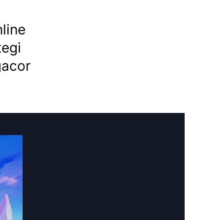
line
egi
gacor