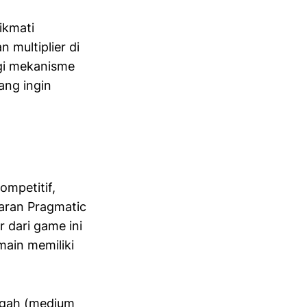
ikmati
 multiplier di
gi mekanisme
ang ingin
mpetitif,
uaran Pragmatic
r dari game ini
ain memiliki
ngah (medium