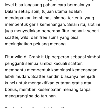
level bisa langsung paham cara bermainnya.
Dalam setiap spin, tujuan utama adalah
mendapatkan kombinasi simbol tertentu yang
membentuk garis kemenangan. Selain itu, slot ini
juga menyediakan beberapa fitur menarik seperti
scatter, wild, dan free spins yang bisa
meningkatkan peluang menang.
Fitur wild di Crank It Up berperan sebagai simbol
pengganti semua simbol kecuali scatter,
membantu membentuk kombinasi kemenangan
lebih mudah. Scatter sendiri biasanya menjadi
kunci untuk mengaktifkan putaran gratis atau
bonus, memberi kesempatan menang tanpa
mengurangi saldo taruhan.