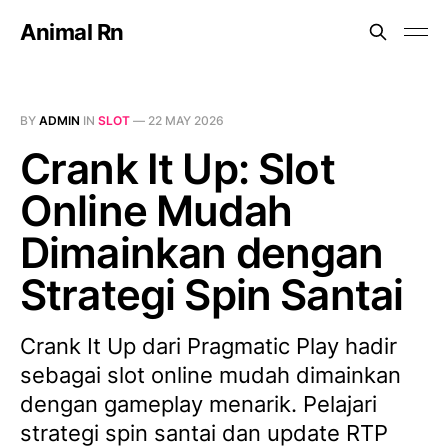
Animal Rn
BY
ADMIN
IN
SLOT
—
22 MAY 2026
Crank It Up: Slot
Online Mudah
Dimainkan dengan
Strategi Spin Santai
Crank It Up dari Pragmatic Play hadir
sebagai slot online mudah dimainkan
dengan gameplay menarik. Pelajari
strategi spin santai dan update RTP