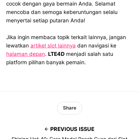
cocok dengan gaya bermain Anda. Selamat
mencoba dan semoga keberuntungan selalu
menyertai setiap putaran Anda!
Jika ingin membaca topik terkait lainnya, jangan
lewatkan
artikel slot lainnya
dan navigasi ke
halaman depan
.
LTE4D
menjadi salah satu
platform pilihan banyak pemain.
Share
PREVIOUS ISSUE
Shining Hot 40: Cara Modal Receh Cuan dari Slot