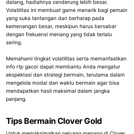
datang, hadiahnya cenderung lebih besar.
Volatilitas ini membuat game menarik bagi pemain
yang suka tantangan dan berharap pada
kemenangan besar, meskipun harus bersabar
dengan frekuensi menang yang tidak terlalu
sering.
Memahami tingkat volatilitas serta memanfaatkan
info rtp gacor dapat membantu Anda mengatur
ekspektasi dan strategi bermain, terutama dalam
mengelola modal dan waktu bermain agar bisa
mendapatkan hasil maksimal dalam jangka
panjang.
Tips Bermain Clover Gold
Untuk memaksimalkan peluang menang di Clover