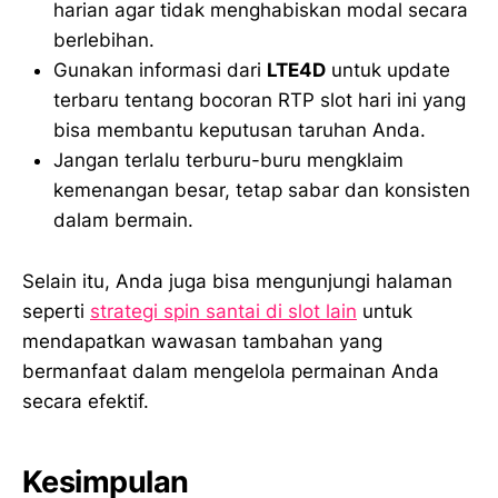
harian agar tidak menghabiskan modal secara
berlebihan.
Gunakan informasi dari
LTE4D
untuk update
terbaru tentang bocoran RTP slot hari ini yang
bisa membantu keputusan taruhan Anda.
Jangan terlalu terburu-buru mengklaim
kemenangan besar, tetap sabar dan konsisten
dalam bermain.
Selain itu, Anda juga bisa mengunjungi halaman
seperti
strategi spin santai di slot lain
untuk
mendapatkan wawasan tambahan yang
bermanfaat dalam mengelola permainan Anda
secara efektif.
Kesimpulan