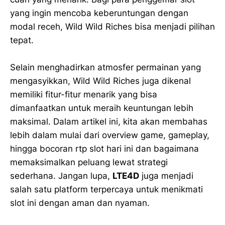
yang ingin mencoba keberuntungan dengan
modal receh, Wild Wild Riches bisa menjadi pilihan
tepat.
Selain menghadirkan atmosfer permainan yang
mengasyikkan, Wild Wild Riches juga dikenal
memiliki fitur-fitur menarik yang bisa
dimanfaatkan untuk meraih keuntungan lebih
maksimal. Dalam artikel ini, kita akan membahas
lebih dalam mulai dari overview game, gameplay,
hingga bocoran rtp slot hari ini dan bagaimana
memaksimalkan peluang lewat strategi
sederhana. Jangan lupa,
LTE4D
juga menjadi
salah satu platform terpercaya untuk menikmati
slot ini dengan aman dan nyaman.