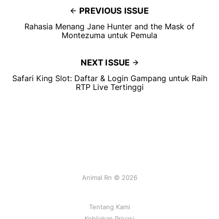
PREVIOUS ISSUE
Rahasia Menang Jane Hunter and the Mask of
Montezuma untuk Pemula
NEXT ISSUE
Safari King Slot: Daftar & Login Gampang untuk Raih
RTP Live Tertinggi
Animal Rn © 2026
Tentang Kami
Kebijakan Privasi