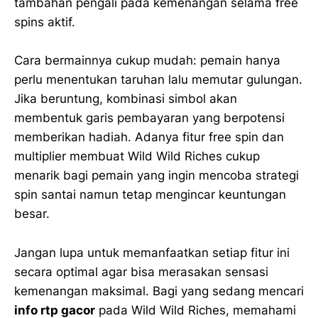
tambahan pengali pada kemenangan selama free
spins aktif.
Cara bermainnya cukup mudah: pemain hanya
perlu menentukan taruhan lalu memutar gulungan.
Jika beruntung, kombinasi simbol akan
membentuk garis pembayaran yang berpotensi
memberikan hadiah. Adanya fitur free spin dan
multiplier membuat Wild Wild Riches cukup
menarik bagi pemain yang ingin mencoba strategi
spin santai namun tetap mengincar keuntungan
besar.
Jangan lupa untuk memanfaatkan setiap fitur ini
secara optimal agar bisa merasakan sensasi
kemenangan maksimal. Bagi yang sedang mencari
info rtp gacor
pada Wild Wild Riches, memahami