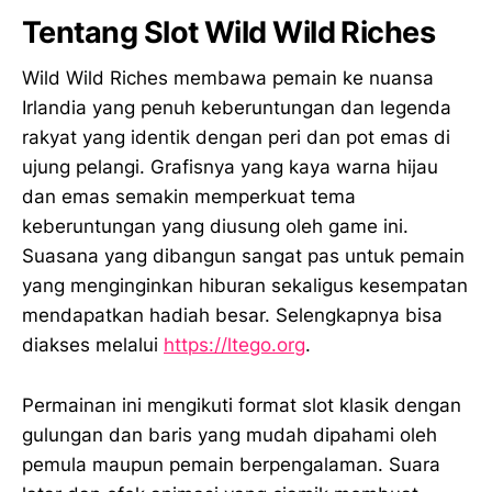
Tentang Slot Wild Wild Riches
Wild Wild Riches membawa pemain ke nuansa
Irlandia yang penuh keberuntungan dan legenda
rakyat yang identik dengan peri dan pot emas di
ujung pelangi. Grafisnya yang kaya warna hijau
dan emas semakin memperkuat tema
keberuntungan yang diusung oleh game ini.
Suasana yang dibangun sangat pas untuk pemain
yang menginginkan hiburan sekaligus kesempatan
mendapatkan hadiah besar. Selengkapnya bisa
diakses melalui
https://ltego.org
.
Permainan ini mengikuti format slot klasik dengan
gulungan dan baris yang mudah dipahami oleh
pemula maupun pemain berpengalaman. Suara