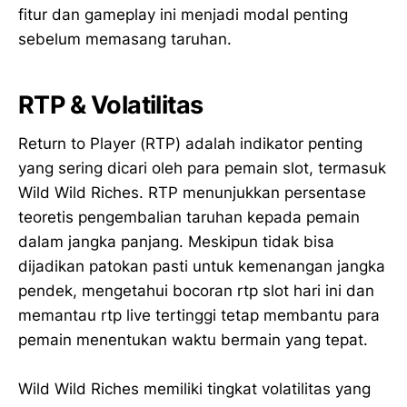
fitur dan gameplay ini menjadi modal penting
sebelum memasang taruhan.
RTP & Volatilitas
Return to Player (RTP) adalah indikator penting
yang sering dicari oleh para pemain slot, termasuk
Wild Wild Riches. RTP menunjukkan persentase
teoretis pengembalian taruhan kepada pemain
dalam jangka panjang. Meskipun tidak bisa
dijadikan patokan pasti untuk kemenangan jangka
pendek, mengetahui bocoran rtp slot hari ini dan
memantau rtp live tertinggi tetap membantu para
pemain menentukan waktu bermain yang tepat.
Wild Wild Riches memiliki tingkat volatilitas yang