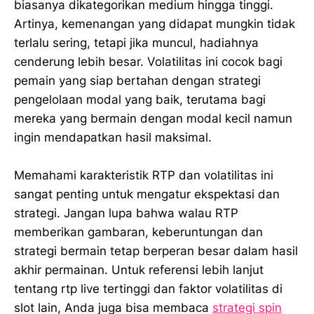
biasanya dikategorikan medium hingga tinggi.
Artinya, kemenangan yang didapat mungkin tidak
terlalu sering, tetapi jika muncul, hadiahnya
cenderung lebih besar. Volatilitas ini cocok bagi
pemain yang siap bertahan dengan strategi
pengelolaan modal yang baik, terutama bagi
mereka yang bermain dengan modal kecil namun
ingin mendapatkan hasil maksimal.
Memahami karakteristik RTP dan volatilitas ini
sangat penting untuk mengatur ekspektasi dan
strategi. Jangan lupa bahwa walau RTP
memberikan gambaran, keberuntungan dan
strategi bermain tetap berperan besar dalam hasil
akhir permainan. Untuk referensi lebih lanjut
tentang rtp live tertinggi dan faktor volatilitas di
slot lain, Anda juga bisa membaca
strategi spin